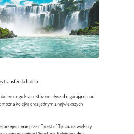
ny transfer do hotelu.
mbolem tego kraju. Któż nie słyszał o górującej nad
ać można kolejką oraz jednym z największych
rzejedziecie przez Forest of Tijuca, największy
ntycznym posągiem Chrystusa. Kolejnego dnia