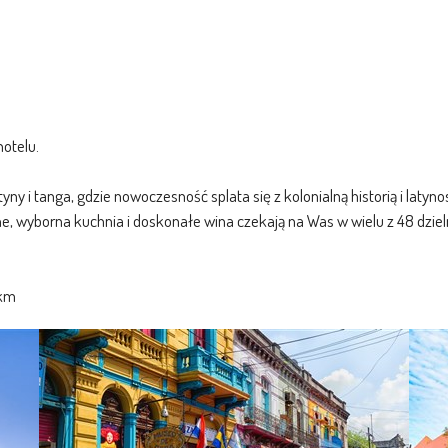
hotelu.
yny i tanga, gdzie nowoczesność splata się z kolonialną historią i lat
ne, wyborna kuchnia i doskonałe wina czekają na Was w wielu z 48 dzie
 km