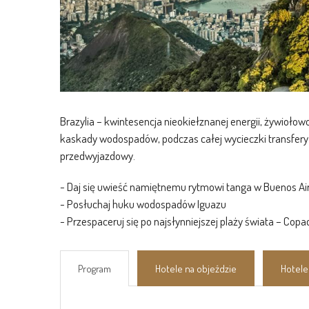
Brazylia – kwintesencja nieokiełznanej energii, żywiołowo
kaskady wodospadów, podczas całej wycieczki transfer
przedwyjazdowy.
- Daj się uwieść namiętnemu rytmowi tanga w Buenos Ai
- Posłuchaj huku wodospadów Iguazu
- Przespaceruj się po najsłynniejszej plaży świata – Cop
Program
Hotele na objeździe
Hotel