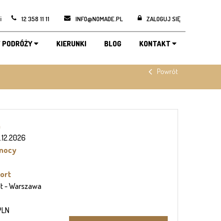
i
12 358 11 11
INFO@NOMADE.PL
ZALOGUJ SIĘ
 PODRÓŻY
KIERUNKI
BLOG
KONTAKT
Powrót
n
 6.12.2026
 nocy
ort
ht
- Warszawa
PLN