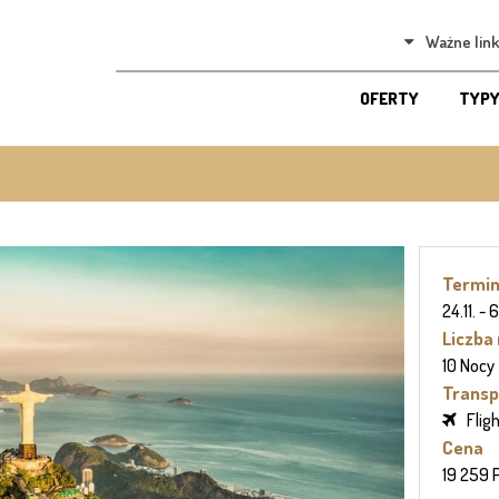
Ważne link
OFERTY
TYPY
Termi
24.11. -
Liczba
10 Nocy
Transp
Flig
Cena
19 259 