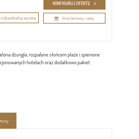
KONFIGURUJ OFERTĘ
indywidualną wycenę
Inne terminy i ceny
zielona dżungla, rozpalone słońcem plaże i spienione
kcjonowanych hotelach oraz dodatkowo pakiet
rminy