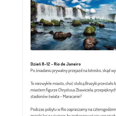
Dzień 8-12 - Rio de Janeiro
Po śniadaniu prywatny przejazd na lotnisko, skąd wyle
To niezwykłe miasto, choć stolicą Brazylii przestało
miastem figurze Chrystusa Zbawiciela, przepięknych
stadionów świata – Maracanie?
Podczas pobytu w Rio zapraszamy na czterogodzinną,
miejski las na świecie, by rozkoszować się wspani