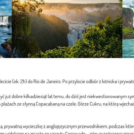
cicie (ok. 2h) do Rio de Janeiro. Po przylocie odbiór z lotniska i prywat
 być już dobre kilkadziesiąt lat temu, do dziś jest niekwestionowanym sy
 plażach ze słynną Copacabaną na czele, Górze Cukru, na którą wjech
 prywatną wycieczkę z anglojęzycznym przewodnikiem, podczas której p
ałym widokiem na miasto ze szczytu Corcovado – góry zwieńczonej giga