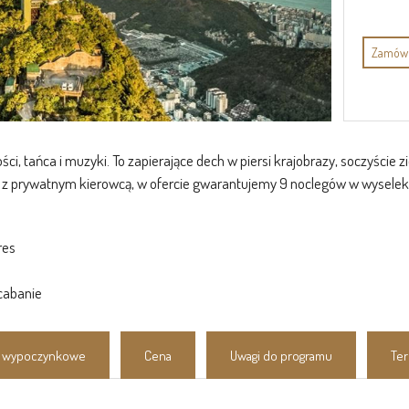
Zamów 
ści, tańca i muzyki. To zapierające dech w piersi krajobrazy, soczyście 
y z prywatnym kierowcą, w ofercie gwarantujemy 9 noclegów w wysele
res
acabanie
e wypoczynkowe
Cena
Uwagi do programu
Te