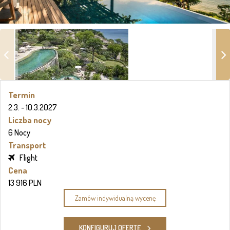
Termin
2.3. - 10.3.2027
Liczba nocy
6 Nocy
Transport
Flight
Cena
13 916 PLN
Zamów indywidualną wycenę
KONFIGURUJ OFERTĘ