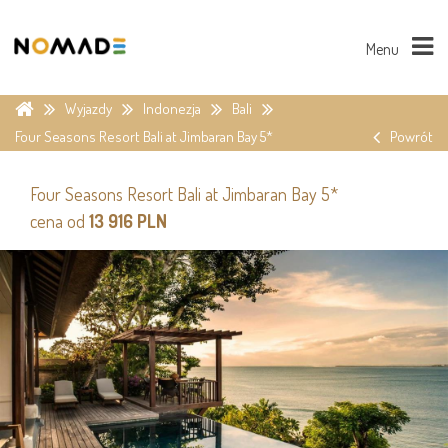
Menu
Wyjazdy
Indonezja
Bali
Four Seasons Resort Bali at Jimbaran Bay 5*
Powrót
Four Seasons Resort Bali at Jimbaran Bay 5*
cena od
13 916 PLN