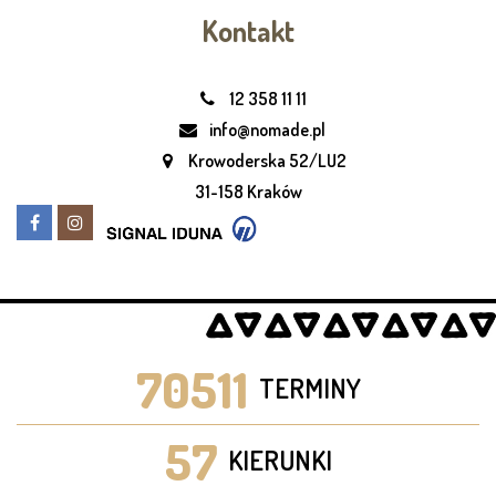
Kontakt
12 358 11 11
info@nomade.pl
Krowoderska 52/LU2
31-158 Kraków
70511
TERMINY
57
KIERUNKI