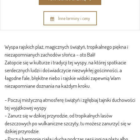
Inne terminy i ceny
Wyspa rajskich plaż, magicznych świątyń, tropikalnego piękna i
niezapomnianych zachodów słońca – oto Bali!
Zatopcie się w kulturze i tradycji tej wyspy, na której spotkacie
serdecznych ludzi i doświadczycie niezwykłej gościnności, a
łagodne fale, błękitne niebo i rajskie widoki zapewnią Wam
niezapomniane doznania na każdym kroku.
- Poczuj mistyczną atmosferę świątyń i zgłębiaj tajniki duchowości
tej wyjątkowej wyspy
- Zanurz się w dzikiej przyrodzie, od tropikalnych lasów
deszczowych po wulkaniczne szczyty, tu możesz zanurzyć się w
dzikiej przyrodzie.
- Poczuj harmonię ciała i ducha podczas sesji jogi na plaży albo