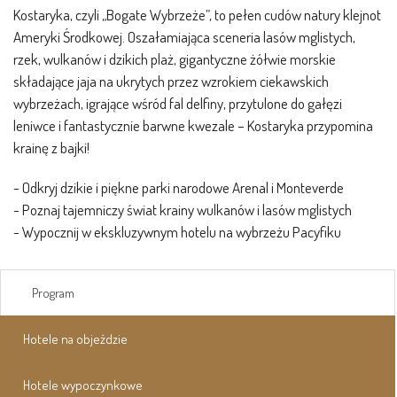
Kostaryka, czyli „Bogate Wybrzeże”, to pełen cudów natury klejnot
Ameryki Środkowej. Oszałamiająca sceneria lasów mglistych,
rzek, wulkanów i dzikich plaż, gigantyczne żółwie morskie
składające jaja na ukrytych przez wzrokiem ciekawskich
wybrzeżach, igrające wśród fal delfiny, przytulone do gałęzi
leniwce i fantastycznie barwne kwezale – Kostaryka przypomina
krainę z bajki!
- Odkryj dzikie i piękne parki narodowe Arenal i Monteverde
- Poznaj tajemniczy świat krainy wulkanów i lasów mglistych
- Wypocznij w ekskluzywnym hotelu na wybrzeżu Pacyfiku
Program
Hotele na objeździe
Hotele wypoczynkowe