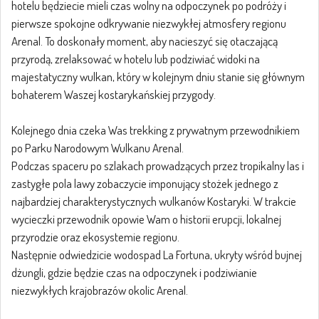
hotelu będziecie mieli czas wolny na odpoczynek po podróży i
pierwsze spokojne odkrywanie niezwykłej atmosfery regionu
Arenal. To doskonały moment, aby nacieszyć się otaczającą
przyrodą, zrelaksować w hotelu lub podziwiać widoki na
majestatyczny wulkan, który w kolejnym dniu stanie się głównym
bohaterem Waszej kostarykańskiej przygody.
Kolejnego dnia czeka Was trekking z prywatnym przewodnikiem
po Parku Narodowym Wulkanu Arenal.
Podczas spaceru po szlakach prowadzących przez tropikalny las i
zastygłe pola lawy zobaczycie imponujący stożek jednego z
najbardziej charakterystycznych wulkanów Kostaryki. W trakcie
wycieczki przewodnik opowie Wam o historii erupcji, lokalnej
przyrodzie oraz ekosystemie regionu.
Następnie odwiedzicie wodospad La Fortuna, ukryty wśród bujnej
dżungli, gdzie będzie czas na odpoczynek i podziwianie
niezwykłych krajobrazów okolic Arenal.