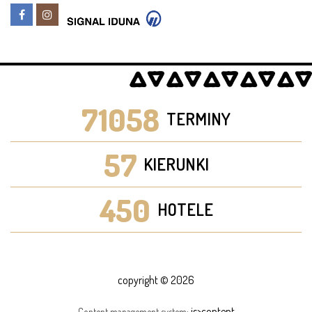
71058
TERMINY
57
KIERUNKI
450
HOTELE
copyright © 2026
is>content
Content management system: