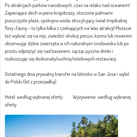
Po atrakcjach parków narodowych, czas na relaks nad oceanem!
Zapierające dech w piersi krajobrazy, otoczone palmami
piaszczyste plaże, spokojna woda, ekscytujący świat tropikalnej
flory i fauny – to tylko kilka z czekających na Was atrakcji! Możecie
też wybrać się na rejs, zwiedzić okolicę pieszo, konno lub rowerem
obserwując dzikie zwierzęta w ich naturalnym środowisku lub po
prostu odprężyć się nad basenem, sącząc pyszne drinki i
rozkoszując się doskonałą kuchnią hotelowych restauracji.
Ostatniego dnia prywatny transfer na lotnisko w San Jose i wylot
do Polski (lot z przesiadką).
Hotel: według wybranej oferty Wyżywienie: według wybranej
oferty