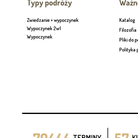
Typy podróży
Ważne
Zwiedzanie + wypoczynek
Katalog
Wypoczynek 2w1
Filozofia
Wypoczynek
Pliki do 
Polityka 
70444
57
TERMINY
KI