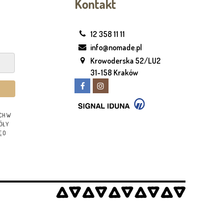
Kontakt
12 358 11 11
info@nomade.pl
Krowoderska 52/LU2
31-158 Kraków
CH W
GÓŁY
Ę O