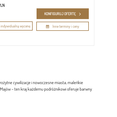
PLN
KONFIGURUJ OFERTĘ
indywidualną wycenę
Inne terminy i ceny
rożytne cywilizacje i nowoczesne miasta, maleńkie
ra Majów – ten kraj każdemu podróżnikowi oferuje barwny