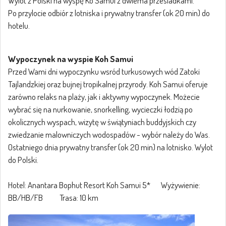
Wylot z Polski na wyspę Ko Samui z dwiema przesiadkami.
Po przylocie odbiór z lotniska i prywatny transfer (ok 20 min) do
hotelu.
Wypoczynek na wyspie Koh Samui
Przed Wami dni wypoczynku wsród turkusowych wód Zatoki
Tajlandzkiej oraz bujnej tropikalnej przyrody. Koh Samui oferuje
zarówno relaks na plaży, jak i aktywny wypoczynek. Możecie
wybrać się na nurkowanie, snorkelling, wycieczki łodzią po
okolicznych wyspach, wizytę w świątyniach buddyjskich czy
zwiedzanie malowniczych wodospadów - wybór należy do Was.
Ostatniego dnia prywatny transfer (ok 20 min) na lotnisko. Wylot
do Polski.
Hotel: Anantara Bophut Resort Koh Samui 5* Wyżywienie:
BB/HB/FB Trasa: 10 km