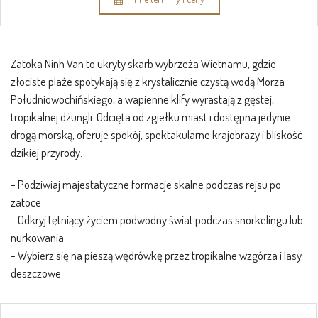
Zatoka Ninh Van to ukryty skarb wybrzeża Wietnamu, gdzie
złociste plaże spotykają się z krystalicznie czystą wodą Morza
Południowochińskiego, a wapienne klify wyrastają z gęstej,
tropikalnej dżungli. Odcięta od zgiełku miast i dostępna jedynie
drogą morską, oferuje spokój, spektakularne krajobrazy i bliskość
dzikiej przyrody.
- Podziwiaj majestatyczne formacje skalne podczas rejsu po
zatoce
- Odkryj tętniący życiem podwodny świat podczas snorkelingu lub
nurkowania
- Wybierz się na pieszą wędrówkę przez tropikalne wzgórza i lasy
deszczowe