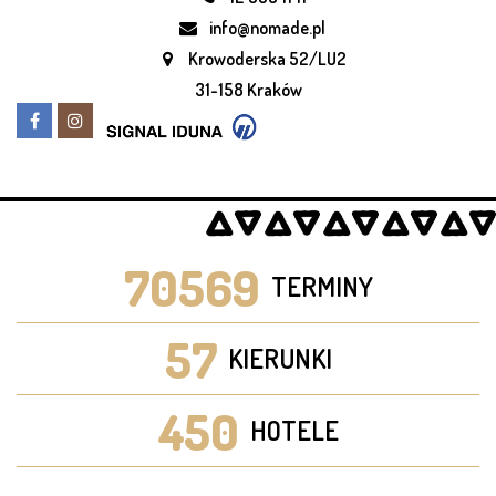
info@nomade.pl
Krowoderska 52/LU2
31-158 Kraków
70569
TERMINY
57
KIERUNKI
450
HOTELE