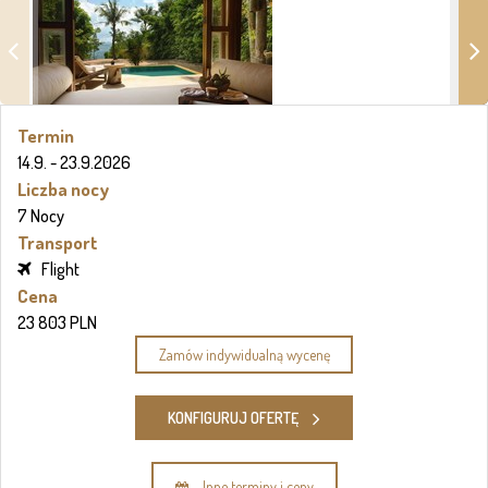
Termin
14.9. - 23.9.2026
Liczba nocy
7 Nocy
Transport
Flight
Cena
23 803 PLN
Zamów indywidualną wycenę
KONFIGURUJ OFERTĘ
Inne terminy i ceny