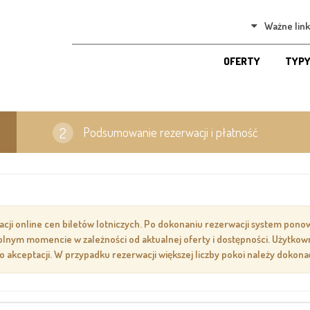
Ważne link
OFERTY
TYPY
Podsumowanie rezerwacji i płatność
zacji online cen biletów lotniczych. Po dokonaniu rezerwacji system pon
owolnym momencie w zależności od aktualnej oferty i dostępności. Użytko
go akceptacji. W przypadku rezerwacji większej liczby pokoi należy doko