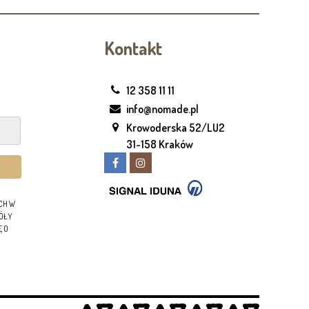
Kontakt
12 358 11 11
info@nomade.pl
Krowoderska 52/LU2
31-158 Kraków
CH W
GÓŁY
Ę O