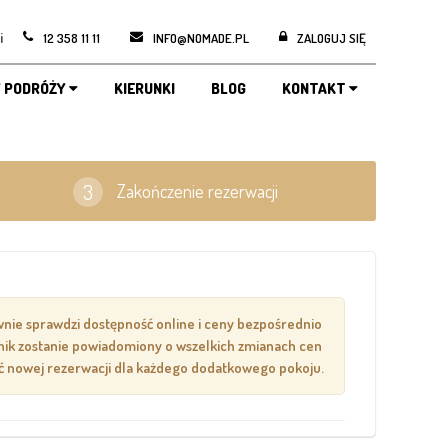
i
12 358 11 11
INFO@NOMADE.PL
ZALOGUJ SIĘ
 PODRÓŻY
KIERUNKI
BLOG
KONTAKT
Zakończenie rezerwacji
ownie sprawdzi dostępność online i ceny bezpośrednio
wnik zostanie powiadomiony o wszelkich zmianach cen
nać nowej rezerwacji dla każdego dodatkowego pokoju.