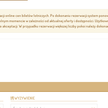
zacji online cen biletów lotniczych. Po dokonaniu rezerwacji system pon
owolnym momencie w zależności od aktualnej oferty i dostępności. Użytko
go akceptacji. W przypadku rezerwacji większej liczby pokoi należy doko
WYŻYWIENIE