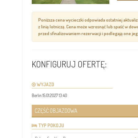
Poniższa cena wycieczki odpowiada ostatniej aktuali
z linią lotniczą. Cena może wzrosnąć lub spaść w d
przed sfinalizowaniem rezerwacji i podlegają one je
KONFIGURUJ OFERTĘ:
WYJAZD
Berlin 15.01.2027 13:40
CZĘŚĆ OBJAZDOWA
TYP POKOJU