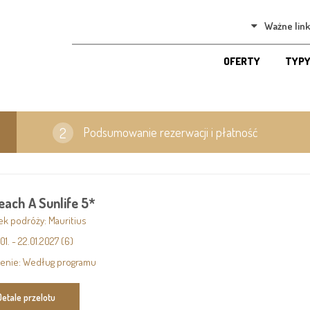
Ważne link
OFERTY
TYPY
Podsumowanie rezerwacji i płatność
each A Sunlife 5*
ek podróży: Mauritius
.01. - 22.01.2027 (6)
enie: Według programu
Detale przelotu