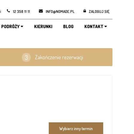
i
12 358 11 11
INFO@NOMADE.PL
ZALOGUJ SIĘ
 PODRÓŻY
KIERUNKI
BLOG
KONTAKT
Zakończenie rezerwacji
Wybierz inny termin