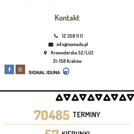
Kontakt
12 358 11 11
info@nomade.pl
Krowoderska 52/LU2
31-158 Kraków
70485
TERMINY
KIERUNKI