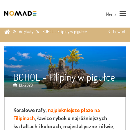
Menu
Artykuły
BOHOL – Filipiny w pigułce
Powrót
BOHOL – Filipiny w pigułce
13.7.2020
Koralowe rafy,
najpiękniejsze plaże na
Filipinach
, ławice rybek o najróżniejszych
kształtach i kolorach, majestatyczne żółwie,