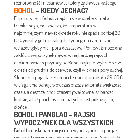
różnorodność i niesamowite kolory zachwycą każdego.
BOHOL
– KIEDY JECHAĆ?
Filipiny, w tym Bohol, znajdują się w strefie klimatu
tropikalnego, co oznacza, że temperatura w
najzimniejszym nawet okresie roku nie spada poniżej 20
C. Czyniłoby go to idealną destynacją na całoroczne
wyjazdy gdyby nie… pora deszczowa. Ponieważ może ona
zakłócić wypoczynek nawet w najbardziej rajskich
okolicznościach przyrody na Bohol najlepiej wybrać się w
okresie od grudnia do czerwca, czyli w okresie pory suchej.
Słoneczna pogoda ze średnią temperaturą około 29-30 C
w ciągu dnia panuje wówczas przez znakomitą większość
czasu, a deszcze, choć czasem gwałtowne, są bardzo
krótkie, a tuż po ich ustaniu natychmiast pokazuje się
słońce.
BOHOL I PANGLAO - RAJSKI
WYPOCZYNEK DLA WSZYSTKICH
Bohol to doskonałe miejsce na wypoczynek dla par, jak i
rodzin z dziećmi, również tymi najmniejszymi. Spora ilość