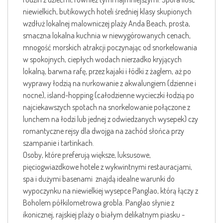
niewielkich, butikowych hoteli średniej klasy skupionych
wzdłuż lokalnej malowniczej plaży Anda Beach, prosta,
smaczna lokalna kuchnia w niewygórowanych cenach,
mnogość morskich atrakcji poczynając od snorkelowania
w spokojnych, ciepłych wodach nierzadko kryjących
lokalną, barwna rafę, przez kajaki i łódki z żaglem, aż po
wyprawy łodzią na nurkowanie z akwalungiem (dzienne i
nocne), island-hopping (całodzienne wycieczki łodzią po
najciekawszych spotach na snorkelowanie połączone z
lunchem na łodzi lub jednej z odwiedzanych wysepek) czy
romantyczne rejsy dla dwojga na zachód słońca przy
szampanie i tartinkach.
Osoby, które preferują większe, luksusowe,
pięciogwiazdkowe hotele z wykwintnymi restauracjami,
spa i dużymi basenami znajdą idealne warunki do
wypoczynku na niewielkiej wysepce Panglao, którą łączy z
Boholem półkilometrowa grobla. Panglao słynie z
ikonicznej, rajskiej plaży o białym delikatnym piasku -