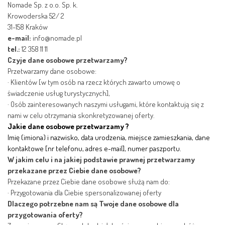
Nomade Sp. z o.o. Sp. k.
Krowoderska 52/ 2
31-158 Kraków
e-mail:
info@nomade.pl
tel.:
12 358 11 11
Czyje dane osobowe przetwarzamy?
Przetwarzamy dane osobowe:
·
Klientów [w tym osób na rzecz których zawarto umowę o
świadczenie usług turystycznych],
·
Osób zainteresowanych naszymi usługami, które kontaktują się z
nami w celu otrzymania skonkretyzowanej oferty.
Jakie dane osobowe przetwarzamy ?
Imię (imiona) i nazwisko, data urodzenia, miejsce zamieszkania, dane
kontaktowe [nr telefonu, adres e-mail], numer paszportu.
W jakim celu i na jakiej podstawie prawnej przetwarzamy
przekazane przez Ciebie dane osobowe?
Przekazane przez Ciebie dane osobowe służą nam do:
·
Przygotowania dla Ciebie spersonalizowanej oferty
Dlaczego potrzebne nam są Twoje dane osobowe dla
przygotowania oferty?