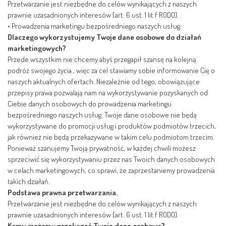
Przetwarzanie jest niezbędne do celów wynikających z naszych
prawnie uzasadnionych interesów [art. 6 ust. 1 lit f RODO].
•
Prowadzenia marketingu bezpośredniego naszych usług.
Dlaczego wykorzystujemy Twoje dane osobowe do działań
marketingowych?
Przede wszystkim nie chcemy abyś przegapił szansę na kolejną
podróż swojego życia , więc za cel stawiamy sobie informowanie Cię o
naszych aktualnych ofertach. Niezależnie od tego, obowiązujące
przepisy prawa pozwalają nam na wykorzystywanie pozyskanych od
Ciebie danych osobowych do prowadzenia marketingu
bezpośredniego naszych usług. Twoje dane osobowe nie będą
wykorzystywane do promocji usług i produktów podmiotów trzecich,
jak również nie będą przekazywane w takim celu podmiotom trzecim.
Ponieważ szanujemy Twoją prywatność, w każdej chwili możesz
sprzeciwić się wykorzystywaniu przez nas Twoich danych osobowych
w celach marketingowych, co sprawi, że zaprzestaniemy prowadzenia
takich działań.
Podstawa prawna przetwarzania.
Przetwarzanie jest niezbędne do celów wynikających z naszych
prawnie uzasadnionych interesów [art. 6 ust. 1 lit f RODO].
Komu możemy przekazać Twoje dane osobowe?