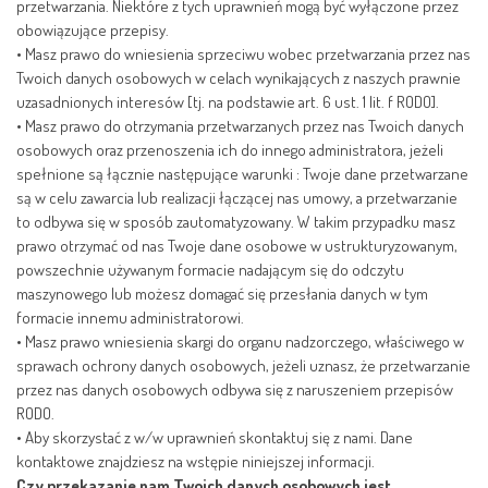
przetwarzania. Niektóre z tych uprawnień mogą być wyłączone przez
obowiązujące przepisy.
•
Masz prawo do wniesienia sprzeciwu wobec przetwarzania przez nas
Twoich danych osobowych w celach wynikających z naszych prawnie
uzasadnionych interesów [tj. na podstawie art. 6 ust. 1 lit. f RODO].
•
Masz prawo do otrzymania przetwarzanych przez nas Twoich danych
osobowych oraz przenoszenia ich do innego administratora, jeżeli
spełnione są łącznie następujące warunki : Twoje dane przetwarzane
są w celu zawarcia lub realizacji łączącej nas umowy, a przetwarzanie
to odbywa się w sposób zautomatyzowany. W takim przypadku masz
prawo otrzymać od nas Twoje dane osobowe w ustrukturyzowanym,
powszechnie używanym formacie nadającym się do odczytu
maszynowego lub możesz domagać się przesłania danych w tym
formacie innemu administratorowi.
•
Masz prawo wniesienia skargi do organu nadzorczego, właściwego w
sprawach ochrony danych osobowych, jeżeli uznasz, że przetwarzanie
przez nas danych osobowych odbywa się z naruszeniem przepisów
RODO.
•
Aby skorzystać z w/w uprawnień skontaktuj się z nami. Dane
kontaktowe znajdziesz na wstępie niniejszej informacji.
Czy przekazanie nam Twoich danych osobowych jest