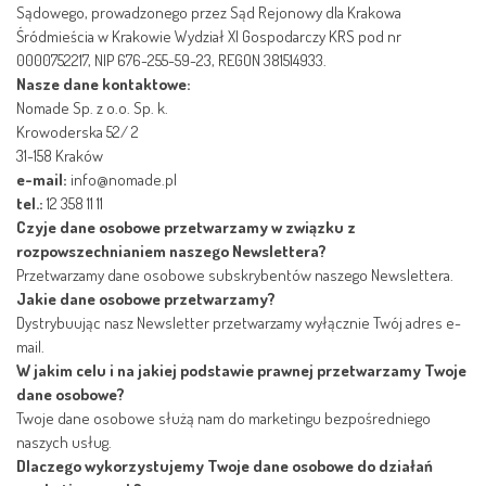
Sądowego, prowadzonego przez Sąd Rejonowy dla Krakowa
Śródmieścia w Krakowie Wydział XI Gospodarczy KRS pod nr
0000752217, NIP 676-255-59-23, REGON 381514933.
Nasze dane kontaktowe:
Nomade Sp. z o.o. Sp. k.
Krowoderska 52/ 2
31-158 Kraków
e-mail:
info@nomade.pl
tel.:
12 358 11 11
Czyje dane osobowe przetwarzamy w związku z
rozpowszechnianiem naszego Newslettera?
Przetwarzamy dane osobowe subskrybentów naszego Newslettera.
Jakie dane osobowe przetwarzamy?
Dystrybuując nasz Newsletter przetwarzamy wyłącznie Twój adres e-
mail.
W jakim celu i na jakiej podstawie prawnej przetwarzamy Twoje
dane osobowe?
Twoje dane osobowe służą nam do marketingu bezpośredniego
naszych usług.
Dlaczego wykorzystujemy Twoje dane osobowe do działań