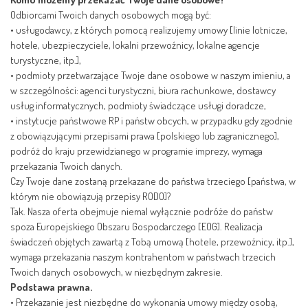
Odbiorcami Twoich danych osobowych mogą być:
•
usługodawcy, z których pomocą realizujemy umowy [linie lotnicze,
hotele, ubezpieczyciele, lokalni przewoźnicy, lokalne agencje
turystyczne, itp.],
•
podmioty przetwarzające Twoje dane osobowe w naszym imieniu, a
w szczególności: agenci turystyczni, biura rachunkowe, dostawcy
usług informatycznych, podmioty świadczące usługi doradcze,
•
instytucje państwowe RP i państw obcych, w przypadku gdy zgodnie
z obowiązującymi przepisami prawa [polskiego lub zagranicznego],
podróż do kraju przewidzianego w programie imprezy, wymaga
przekazania Twoich danych.
Czy Twoje dane zostaną przekazane do państwa trzeciego [państwa, w
którym nie obowiązują przepisy RODO]?
Tak. Nasza oferta obejmuje niemal wyłącznie podróże do państw
spoza Europejskiego Obszaru Gospodarczego [EOG]. Realizacja
świadczeń objętych zawartą z Tobą umową [hotele, przewoźnicy, itp.],
wymaga przekazania naszym kontrahentom w państwach trzecich
Twoich danych osobowych, w niezbędnym zakresie.
Podstawa prawna.
•
Przekazanie jest niezbędne do wykonania umowy między osobą,