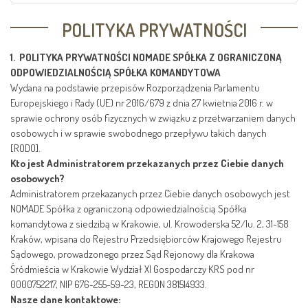
POLITYKA PRYWATNOŚCI
1.
POLITYKA PRYWATNOŚCI NOMADE SPÓŁKA Z OGRANICZONĄ
ODPOWIEDZIALNOŚCIĄ SPÓŁKA KOMANDYTOWA
Wydana na podstawie przepisów Rozporządzenia Parlamentu
Europejskiego i Rady (UE) nr 2016/679 z dnia 27 kwietnia 2016 r. w
sprawie ochrony osób fizycznych w związku z przetwarzaniem danych
osobowych i w sprawie swobodnego przepływu takich danych
[RODO].
Kto jest Administratorem przekazanych przez Ciebie danych
osobowych?
Administratorem przekazanych przez Ciebie danych osobowych jest
NOMADE Spółka z ograniczoną odpowiedzialnością Spółka
komandytowa z siedzibą w Krakowie, ul. Krowoderska 52/lu. 2, 31-158
Kraków, wpisana do Rejestru Przedsiębiorców Krajowego Rejestru
Sądowego, prowadzonego przez Sąd Rejonowy dla Krakowa
Śródmieścia w Krakowie Wydział XI Gospodarczy KRS pod nr
0000752217, NIP 676-255-59-23, REGON 381514933.
Nasze dane kontaktowe: