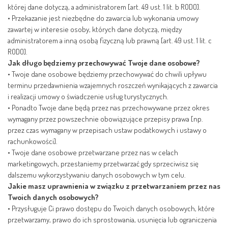
której dane dotyczą, a administratorem [art. 49 ust. 1 lit. b RODO].
•
Przekazanie jest niezbędne do zawarcia lub wykonania umowy
zawartej w interesie osoby, których dane dotyczą, między
administratorem a inną osobą fizyczną lub prawną [art. 49 ust. 1 lit. c
RODO].
Jak długo będziemy przechowywać Twoje dane osobowe?
•
Twoje dane osobowe będziemy przechowywać do chwili upływu
terminu przedawnienia wzajemnych roszczeń wynikających z zawarcia
i realizacji umowy o świadczenie usług turystycznych.
•
Ponadto Twoje dane będą przez nas przechowywane przez okres
wymagany przez powszechnie obowiązujące przepisy prawa [np.
przez czas wymagany w przepisach ustaw podatkowych i ustawy o
rachunkowości].
•
Twoje dane osobowe przetwarzane przez nas w celach
marketingowych, przestaniemy przetwarzać gdy sprzeciwisz się
dalszemu wykorzystywaniu danych osobowych w tym celu.
Jakie masz uprawnienia w związku z przetwarzaniem przez nas
Twoich danych osobowych?
•
Przysługuje Ci prawo dostępu do Twoich danych osobowych, które
przetwarzamy, prawo do ich sprostowania, usunięcia lub ograniczenia