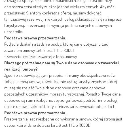
Z uwagi na specyfikę modelu działalności naszego biura podróży,
ostateczna cena oferty zależna jest od wielu zmiennych. Aby móc
przedstawić Klientom konkretną ofertę, musimy dokonać
tymczasowej rezerwacji niektórych usług składających się na imprezę
turystyczną, a rezerwacja ta wymaga podania danych osobowych
uczestnika.
Podstawa prawna przetwarzania.
Podjęcie działań na żądanie osoby, której dane dotyczą, przed
zawarciem umowy [art. 6 ust. 1 lit. b RODO].
•
Zawarcia i realizacji zawartej z Tobą umowy
Dlaczego potrzebne nam są Twoje dane osobowe do zawarcia i
realizacji umowy?
Zgodnie z obowiązującymi przepisami, mamy obowiązek zawrzeć z
Tobą pisemną umowę o świadczenie usług turystycznych, w której
muszą się znaleźć Twoje dane osobowe oraz dane osobowe
pozostałych uczestników imprezy turystycznej. Ponadto, Twoje dane
osobowe są nam niezbędne, aby zorganizować podróż i inne usługi
objęte umową [zakupić bilety lotnicze, zarezerwować hotele, itp.].
Podstawa prawna przetwarzania.
Przetwarzanie jest niezbędne do wykonania umowy, której stroną jest
osoba, której dane dotyczą [art. 6 ust. 1 lit. b RODO].