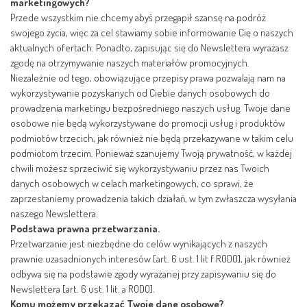
marketingowych?
Przede wszystkim nie chcemy abyś przegapił szansę na podróż
swojego życia, więc za cel stawiamy sobie informowanie Cię o naszych
aktualnych ofertach. Ponadto, zapisując się do Newslettera wyrażasz
zgodę na otrzymywanie naszych materiałów promocyjnych.
Niezależnie od tego, obowiązujące przepisy prawa pozwalają nam na
wykorzystywanie pozyskanych od Ciebie danych osobowych do
prowadzenia marketingu bezpośredniego naszych usług. Twoje dane
osobowe nie będą wykorzystywane do promocji usług i produktów
podmiotów trzecich, jak również nie będą przekazywane w takim celu
podmiotom trzecim. Ponieważ szanujemy Twoją prywatność, w każdej
chwili możesz sprzeciwić się wykorzystywaniu przez nas Twoich
danych osobowych w celach marketingowych, co sprawi, że
zaprzestaniemy prowadzenia takich działań, w tym zwłaszcza wysyłania
naszego Newslettera.
Podstawa prawna przetwarzania.
Przetwarzanie jest niezbędne do celów wynikających z naszych
prawnie uzasadnionych interesów [art. 6 ust. 1 lit f RODO], jak również
odbywa się na podstawie zgody wyrażanej przy zapisywaniu się do
Newslettera [art. 6 ust. 1 lit. a RODO].
Komu możemy przekazać Twoje dane osobowe?