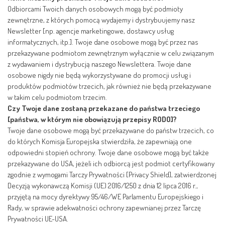
Odbiorcami Twoich danych osobowych mogą być podmioty
zewnętrzne, z których pomocą wydajemy i dystrybuujemy nasz
Newsletter [np. agencje marketingowe, dostawcy usług
informatycznych, itp.]. Twoje dane osobowe mogą być przez nas
przekazywane podmiotom zewnętrznym wyłącznie w celu związanym
z wydawaniem i dystrybucją naszego Newslettera. Twoje dane
osobowe nigdy nie będą wykorzystywane do promocji usług i
produktów podmiotów trzecich, jak również nie będą przekazywane
w takim celu podmiotom trzecim.
Czy Twoje dane zostaną przekazane do państwa trzeciego
[państwa, w którym nie obowiązują przepisy RODO]?
Twoje dane osobowe mogą być przekazywane do państw trzecich, co
do których Komisja Europejska stwierdziła, że zapewniają one
odpowiedni stopień ochrony. Twoje dane osobowe mogą być także
przekazywane do USA, jeżeli ich odbiorcą jest podmiot certyfikowany
zgodnie z wymogami Tarczy Prywatności [Privacy Shield], zatwierdzonej
Decyzją wykonawczą Komisji (UE) 2016/1250 z dnia 12 lipca 2016 r.,
przyjętą na mocy dyrektywy 95/46/WE Parlamentu Europejskiego i
Rady, w sprawie adekwatności ochrony zapewnianej przez Tarczę
Prywatności UE-USA.