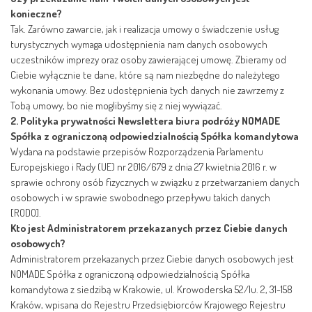
konieczne?
Tak. Zarówno zawarcie, jak i realizacja umowy o świadczenie usług
turystycznych wymaga udostępnienia nam danych osobowych
uczestników imprezy oraz osoby zawierającej umowę. Zbieramy od
Ciebie wyłącznie te dane, które są nam niezbędne do należytego
wykonania umowy. Bez udostępnienia tych danych nie zawrzemy z
Tobą umowy, bo nie moglibyśmy się z niej wywiązać.
2.
Polityka prywatności Newslettera biura podróży NOMADE
Spółka z ograniczoną odpowiedzialnością Spółka komandytowa
Wydana na podstawie przepisów Rozporządzenia Parlamentu
Europejskiego i Rady (UE) nr 2016/679 z dnia 27 kwietnia 2016 r. w
sprawie ochrony osób fizycznych w związku z przetwarzaniem danych
osobowych i w sprawie swobodnego przepływu takich danych
[RODO].
Kto jest Administratorem przekazanych przez Ciebie danych
osobowych?
Administratorem przekazanych przez Ciebie danych osobowych jest
NOMADE Spółka z ograniczoną odpowiedzialnością Spółka
komandytowa z siedzibą w Krakowie, ul. Krowoderska 52/lu. 2, 31-158
Kraków, wpisana do Rejestru Przedsiębiorców Krajowego Rejestru