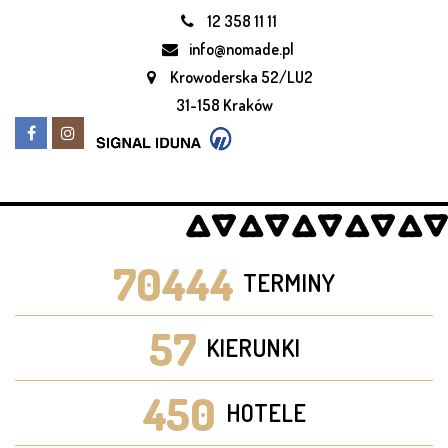
12 358 11 11
info@nomade.pl
Krowoderska 52/LU2
31-158 Kraków
70444
TERMINY
57
KIERUNKI
450
HOTELE