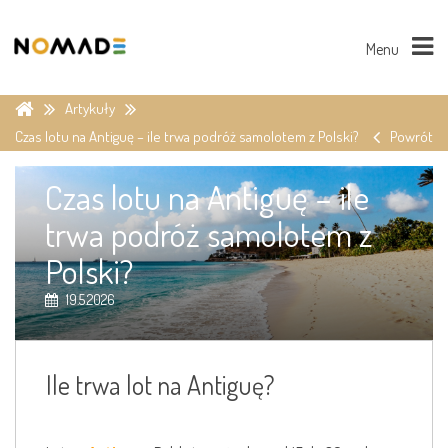
Menu
Artykuły
Czas lotu na Antiguę – ile trwa podróż samolotem z Polski?
Powrót
Czas lotu na Antiguę – ile
trwa podróż samolotem z
Polski?
19.5.2026
Ile trwa lot na Antiguę?