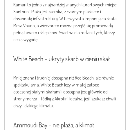
Kamari to jedno z najbardziej znanych kurortowych miejsc
Santorini. Plaża jest szeroka, z czarnym piaskiem i
doskonałą infrastrukturą. W tle wyrasta imponująca skała
Mesa Vouno, a wieczorem można przejść się promenadą
pełną tawern i sklepików. Świetna dla rodzin i tych, którzy
cenią wygodę.
White Beach – ukryty skarb w cieniu skał
Mniej znana i trudniej dostępna niż Red Beach, ale równie
spektakularna. White Beach leży w małej zatoce
otoczonej białymi skałami i dostępna jest głównie od
strony morza – łódką z Akrotiri. Idealna, jeśli szukasz chwili
ciszy i dzikiego klimatu.
Ammoudi Bay – nie plaża, a klimat