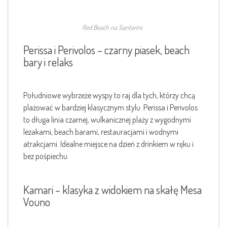
Red Beach na Santorini
Perissa i Perivolos – czarny piasek, beach
bary i relaks
Południowe wybrzeże wyspy to raj dla tych, którzy chcą
plażować w bardziej klasycznym stylu. Perissa i Perivolos
to długa linia czarnej, wulkanicznej plaży z wygodnymi
leżakami, beach barami, restauracjami i wodnymi
atrakcjami. Idealne miejsce na dzień z drinkiem w ręku i
bez pośpiechu.
Kamari – klasyka z widokiem na skałę Mesa
Vouno