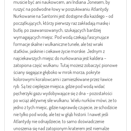
musicie być ani naukowcem, ani Indiana Jonesem, by
ruszyć na podwodne łowy w poszukiwaniu Atlantydy.
Nurkowanie na Santorini jest dostępne dla każdego – od
początkujących, którzy pierwszy raz zakładają maskę i
butlę, po zaawansowanych, szukających bardziej
wymagających miejsc. Pod wodą czekają fascynujące
formacje skalne i wulkaniczne tunele, ale też wraki
statków, jaskinie i ciekawe życie morskie. Jednym z
najciekawszych miejsc do nurkowania jest kaldera –
zatopiona część wulkanu. Tutaj możesz zobaczyć pionowe
ściany sięgające głęboko w mrok morza, pokryte
kolorowymi koralowcami i zamieszkiwane przez ławice
ryb. Są też cieplejsze miejsca, gdzie pod wodą widać
pęcherzyki gazu wydobywające się z dna – pozostałości
po wciąż aktywnej sile wulkanu. Wielu nurków mówi, że to
jedno z tych miejsc, gdzie naprawdę czujecie, że schodzicie
nie tylko pod wodę, ale też w głąb historii. I nawet jeśli
Atlantydy nie odnajdziecie, to samo doświadczenie
unoszenia się nad zatopionym kraterem jest niemalże