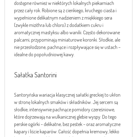
dostępne również w niektórych lokalnych piekarniach
przez cały rok. Robione są z cienkiego, kruchego ciasta i
wypełnione delikatnym nadzieniem z miękkiego sera
(zwykle mizithra lub chloro) z dodatkiem cukru i
aromatycznej mastyksu albo wanilii. Często dekorowane
palcami, przypominają miniaturowe koronki. Słodkie, ale
nie przesłodzone, pachnące i rozpływające się w ustach –
idealne do popołudniowej kawy.
Sałatka Santorini
Santoryńska wariacja klasycznej sałatki greckiej to ukłon
w stronę lokalnych smaków i składników. Jej sercem są
słodkie, intensywnie pachnące pomidory czereśniowe,
które dojrzewają na wulkanicznej glebie wyspy. Do tego
perskie ogórki – delikatne, bez pestek – oraz aromatyczne
kapary i liście kaparów. Całość dopełnia kremowy, lekko