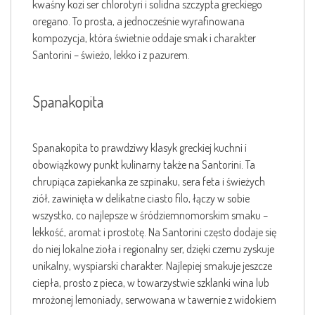
kwaśny kozi ser chlorotyri i solidna szczypta greckiego
oregano. To prosta, a jednocześnie wyrafinowana
kompozycja, która świetnie oddaje smak i charakter
Santorini – świeżo, lekko i z pazurem.
Spanakopita
Spanakopita to prawdziwy klasyk greckiej kuchni i
obowiązkowy punkt kulinarny także na Santorini. Ta
chrupiąca zapiekanka ze szpinaku, sera feta i świeżych
ziół, zawinięta w delikatne ciasto filo, łączy w sobie
wszystko, co najlepsze w śródziemnomorskim smaku –
lekkość, aromat i prostotę. Na Santorini często dodaje się
do niej lokalne zioła i regionalny ser, dzięki czemu zyskuje
unikalny, wyspiarski charakter. Najlepiej smakuje jeszcze
ciepła, prosto z pieca, w towarzystwie szklanki wina lub
mrożonej lemoniady, serwowana w tawernie z widokiem