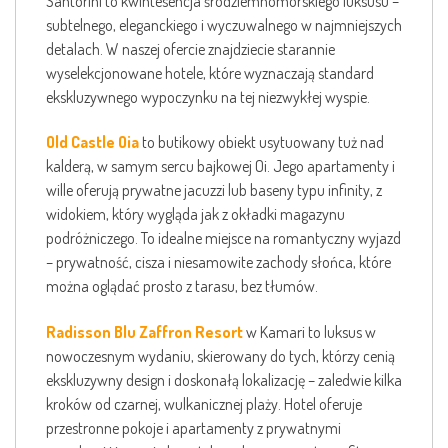
Santorini to kwintesencja śródziemnomorskiego luksusu –
subtelnego, eleganckiego i wyczuwalnego w najmniejszych
detalach. W naszej ofercie znajdziecie starannie
wyselekcjonowane hotele, które wyznaczają standard
ekskluzywnego wypoczynku na tej niezwykłej wyspie.
Old Castle Oia
to butikowy obiekt usytuowany tuż nad
kalderą, w samym sercu bajkowej Oi. Jego apartamenty i
wille oferują prywatne jacuzzi lub baseny typu infinity, z
widokiem, który wygląda jak z okładki magazynu
podróżniczego. To idealne miejsce na romantyczny wyjazd
– prywatność, cisza i niesamowite zachody słońca, które
można oglądać prosto z tarasu, bez tłumów.
Radisson Blu Zaffron Resort
w Kamari to luksus w
nowoczesnym wydaniu, skierowany do tych, którzy cenią
ekskluzywny design i doskonałą lokalizację – zaledwie kilka
kroków od czarnej, wulkanicznej plaży. Hotel oferuje
przestronne pokoje i apartamenty z prywatnymi