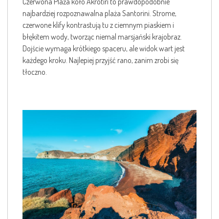
Czerwona Plaża koło Akrotiri to prawdopodobnie
najbardziej rozpoznawalna plaża Santorini. Strome,
czerwone klify kontrastują tu z ciemnym piaskiem i
błękitem wody, tworząc niemal marsjański krajobraz.
Dojście wymaga krótkiego spaceru, ale widok wart jest
każdego kroku. Najlepiej przyjść rano, zanim zrobi się
tłoczno.