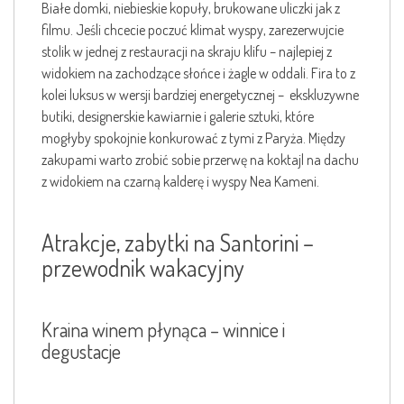
Białe domki, niebieskie kopuły, brukowane uliczki jak z
filmu. Jeśli chcecie poczuć klimat wyspy, zarezerwujcie
stolik w jednej z restauracji na skraju klifu – najlepiej z
widokiem na zachodzące słońce i żagle w oddali. Fira to z
kolei luksus w wersji bardziej energetycznej – ekskluzywne
butiki, designerskie kawiarnie i galerie sztuki, które
mogłyby spokojnie konkurować z tymi z Paryża. Między
zakupami warto zrobić sobie przerwę na koktajl na dachu
z widokiem na czarną kalderę i wyspy Nea Kameni.
Atrakcje, zabytki na Santorini –
przewodnik wakacyjny
Kraina winem płynąca – winnice i
degustacje