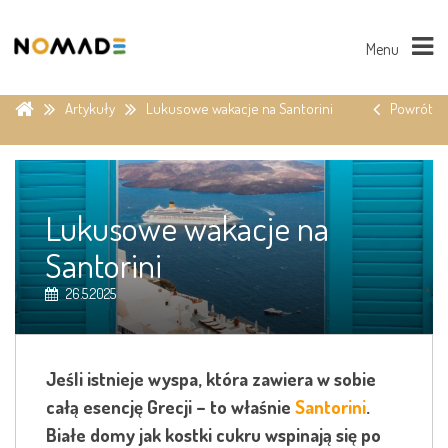
Menu
Artykuły
Lukusowe wakacje na Santorini
Powrót
Lukusowe wakacje na
Santorini
26.5.2025
Jeśli istnieje wyspa, która zawiera w sobie
całą esencję Grecji – to właśnie
Santorini
.
Białe domy jak kostki cukru wspinają się po