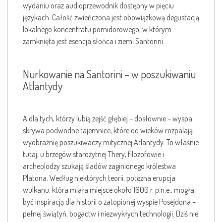
wydaniu oraz audioprzewodnik dostępny w pięciu
językach. Całość zwieńczona jest obowiązkową degustacją
lokalnego koncentratu pomidorowego, w którym
zamknięta jest esencja słońca i ziemi Santorini.
Nurkowanie na Santorini – w poszukiwaniu
Atlantydy
A dla tych, którzy lubią zejść głębiej – dosłownie – wyspa
skrywa podwodne tajemnice, które od wieków rozpalają
wyobraźnię poszukiwaczy mitycznej Atlantydy. To właśnie
tutaj, u brzegów starożytnej Thery, filozofowie i
archeolodzy szukają śladów zaginionego królestwa
Platona. Według niektórych teorii, potężna erupcja
wulkanu, która miała miejsce około 1600 r. p.n.e., mogła
być inspiracją dla historii o zatopionej wyspie Posejdona –
pełnej świątyń, bogactw i niezwykłych technologii. Dziś nie