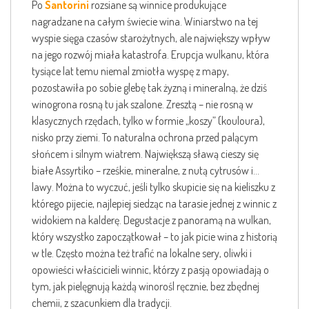
Po
Santorini
rozsiane są winnice produkujące
nagradzane na całym świecie wina. Winiarstwo na tej
wyspie sięga czasów starożytnych, ale największy wpływ
na jego rozwój miała katastrofa. Erupcja wulkanu, która
tysiące lat temu niemal zmiotła wyspę z mapy,
pozostawiła po sobie glebę tak żyzną i mineralną, że dziś
winogrona rosną tu jak szalone. Zresztą – nie rosną w
klasycznych rzędach, tylko w formie „koszy” (kouloura),
nisko przy ziemi. To naturalna ochrona przed palącym
słońcem i silnym wiatrem. Największą sławą cieszy się
białe Assyrtiko – rześkie, mineralne, z nutą cytrusów i…
lawy. Można to wyczuć, jeśli tylko skupicie się na kieliszku z
którego pijecie, najlepiej siedząc na tarasie jednej z winnic z
widokiem na kalderę. Degustacje z panoramą na wulkan,
który wszystko zapoczątkował – to jak picie wina z historią
w tle. Często można też trafić na lokalne sery, oliwki i
opowieści właścicieli winnic, którzy z pasją opowiadają o
tym, jak pielęgnują każdą winorośl ręcznie, bez zbędnej
chemii, z szacunkiem dla tradycji.