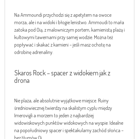
Na Ammoundi przychodzi się z apetytem na owoce
morza, ale i na widoki i błogie lenistwo. Ammoudi to mała
zatoka pod Oią, z malowniczym portem, kamienistą plażą i
kultowymi tawernami przy samej wodzie. Można też
popływać i skakać z kamieni – jeśli masz ochotę na
odrobinę adrenaliny.
Skaros Rock – spacer z widokiem jak z
drona
Nie plaża, ale absolutnie wyjątkowe miejsce. Ruiny
średniowiecznej twierdzy na skalistym cyplu między
Imerovigli a morzem to jeden z najbardziej
widowiskowych punktów widokowych na wyspie. Idealne
na popołudniowy spacer i spektakularny zachód słońca –
bez tłumów Oi.