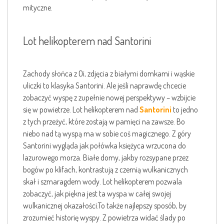
mityczne.
Lot helikopterem nad Santorini
Zachody słońca z Oi, zdjęcia z białymi domkami i wąskie
uliczki to klasyka Santorini. Ale jeśli naprawdę chcecie
zobaczyć wyspę z zupełnie nowej perspektywy – wzbijcie
się w powietrze. Lot helikopterem nad
Santorini
to jedno
z tych przeżyć, które zostają w pamięci na zawsze. Bo
niebo nad tą wyspą ma w sobie coś magicznego. Z góry
Santorini wygląda jak połówka księżyca wrzucona do
lazurowego morza. Białe domy, jakby rozsypane przez
bogów po klifach, kontrastują z czernią wulkanicznych
skał i szmaragdem wody. Lot helikopterem pozwala
zobaczyć, jak piękna jest ta wyspa w całej swojej
wulkanicznej okazałości.To także najlepszy sposób, by
zrozumieć historię wyspy. Z powietrza widać ślady po