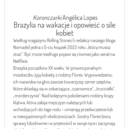
Koronczarki
Angélica Lopes
Brazylia na wakacje i opowieść o sile
kobiet
Według magazynu Rolling Stones (i redakcji naszego bloga
Nomade) jedna z 5-ciu książek 2022 roku ,,którą musisz
znać”. Być może niedługo pojawi się również jako serial na
Netflixie.
Brazylia początków XX wieku. W prowincjonalnym
miasteczku żyją kobiety z rodziny Flores. Wypowiedzeniu
ich nazwiska na głos zawsze towarzyszy szmer szeptów,
które składają się w oskarżające ,,czarownice”, „trucicielki”,
„morderczynie”. Nad kolejnymi pokoleniami rodziny krąży
klątwa, która zabija mężczyzn należących lub
wchodzących do tego rodu – umierają przedwcześnie lub
w niewyjaśnionych okolicznościach. Siostry Flores biorą
sprawy (dosłownie i w przenośni) w swoje ręce i zaczynają