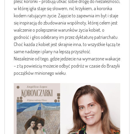
pleść koronki – próbują utkać sobie drogę do niezależności,
w której igła staje się słowem, nić krzykiem, a koronka
kodem ratującym życie. Zajęcie to zapewnia im byt i staje
się inspiracją do zbudowania wspólnoty, której celem jest
walczenie o polepszenie warunków życia kobiet, o
godność i głos odebrany im przez dyktaturę patriarchatu.
Choć każda z kobiet jest skrajnie inna, to wszystkie łączą te
same nadzieje i plany na lepszą przyszłość.
Niezależnie od tego, gdzie jedziecie na wymarzone wakacje
– z tą powieścią możecie odbyć podróż w czasie do Brazylii
początków minionego wieku.