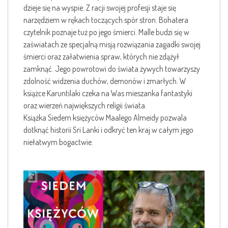
dzieje się na wyspie. Z racji swojej profesji staje się
narzędziem w rękach toczących spór stron. Bohatera
czytelnik poznaje tuż po jego śmierci. Malle budzi się w
zaświatach ze specjalną misją rozwiązania zagadki swojej
śmierci oraz załatwienia spraw, których nie zdążył
zamknąć. Jego powrotowi do świata żywych towarzyszy
zdolność widzenia duchów, demonów i zmarłych. W
książce Karuntilaki czeka na Was mieszanka fantastyki
oraz wierzeń największych religii świata.
Książka Siedem księżyców Maalego Almeidy pozwala
dotknąć historii Sri Lanki i odkryć ten kraj w całym jego
niełatwym bogactwie.