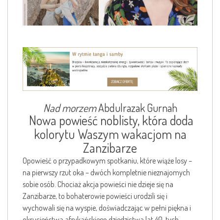
Nad morzem
Abdulrazak Gurnah
Nowa powieść noblisty, która doda
kolorytu Waszym wakacjom na
Zanzibarze
Opowieść o przypadkowym spotkaniu, które wiąże losy –
na pierwszy rzut oka – dwóch kompletnie nieznajomych
sobie osób. Chociaż akcja powieści nie dzieje się na
Zanzibarze, to bohaterowie powieści urodzili się i
wychowali się na wyspie, doświadczając w pełni piękna i
okrucieństwa afrykańskiego dziedzictwa lat 40-tych.