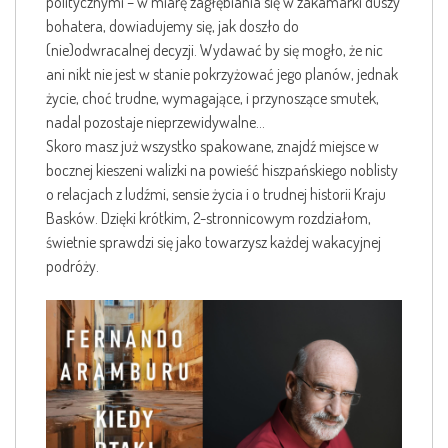
politycznymi – w miarę zagłębiania się w zakamarki duszy
bohatera, dowiadujemy się, jak doszło do
(nie)odwracalnej decyzji. Wydawać by się mogło, że nic
ani nikt nie jest w stanie pokrzyżować jego planów, jednak
życie, choć trudne, wymagające, i przynoszące smutek,
nadal pozostaje nieprzewidywalne…
Skoro masz już wszystko spakowane, znajdź miejsce w
bocznej kieszeni walizki na powieść hiszpańskiego noblisty
o relacjach z ludźmi, sensie życia i o trudnej historii Kraju
Basków. Dzięki krótkim, 2-stronnicowym rozdziałom,
świetnie sprawdzi się jako towarzysz każdej wakacyjnej
podróży.