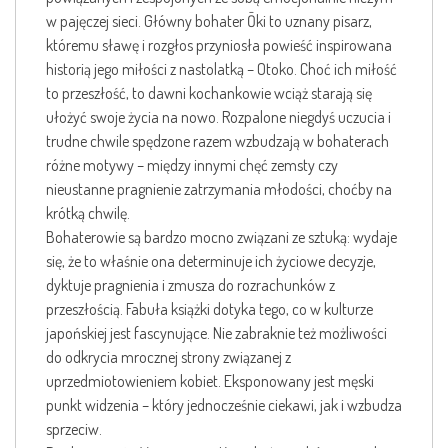
w pajęczej sieci. Główny bohater Ōki to uznany pisarz,
któremu sławę i rozgłos przyniosła powieść inspirowana
historią jego miłości z nastolatką – Otoko. Choć ich miłość
to przeszłość, to dawni kochankowie wciąż starają się
ułożyć swoje życia na nowo. Rozpalone niegdyś uczucia i
trudne chwile spędzone razem wzbudzają w bohaterach
różne motywy – między innymi chęć zemsty czy
nieustanne pragnienie zatrzymania młodości, choćby na
krótką chwilę.
Bohaterowie są bardzo mocno związani ze sztuką: wydaje
się, że to właśnie ona determinuje ich życiowe decyzje,
dyktuje pragnienia i zmusza do rozrachunków z
przeszłością. Fabuła książki dotyka tego, co w kulturze
japońskiej jest fascynujące. Nie zabraknie też możliwości
do odkrycia mrocznej strony związanej z
uprzedmiotowieniem kobiet. Eksponowany jest męski
punkt widzenia – który jednocześnie ciekawi, jak i wzbudza
sprzeciw.