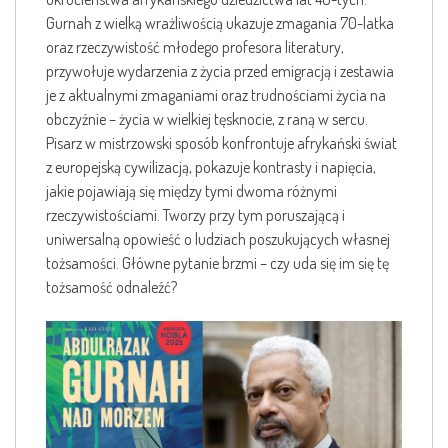
Gurnah z wielką wrażliwością ukazuje zmagania 70-latka
oraz rzeczywistość młodego profesora literatury,
przywołuje wydarzenia z życia przed emigracją i zestawia
je z aktualnymi zmaganiami oraz trudnościami życia na
obczyźnie – życia w wielkiej tęsknocie, z raną w sercu.
Pisarz w mistrzowski sposób konfrontuje afrykański świat
z europejską cywilizacją, pokazuje kontrasty i napięcia,
jakie pojawiają się między tymi dwoma różnymi
rzeczywistościami. Tworzy przy tym poruszającą i
uniwersalną opowieść o ludziach poszukujących własnej
tożsamości. Główne pytanie brzmi – czy uda się im się tę
tożsamość odnaleźć?