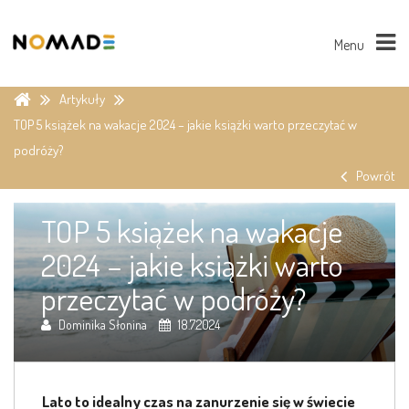
Menu
Artykuły
TOP 5 książek na wakacje 2024 – jakie książki warto przeczytać w
podróży?
Powrót
TOP 5 książek na wakacje
2024 – jakie książki warto
przeczytać w podróży?
Dominika Słonina
18.7.2024
Lato to idealny czas na zanurzenie się w świecie