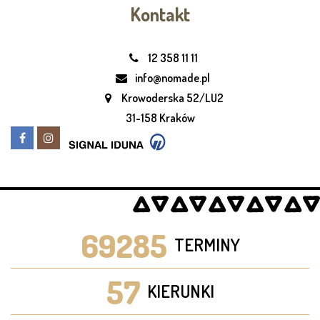
Kontakt
12 358 11 11
info@nomade.pl
Krowoderska 52/LU2
31-158 Kraków
69285
TERMINY
57
KIERUNKI