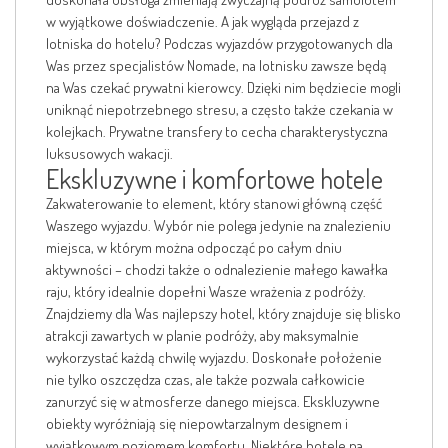
w wyjątkowe doświadczenie. A jak wygląda przejazd z
lotniska do hotelu? Podczas wyjazdów przygotowanych dla
Was przez specjalistów Nomade, na lotnisku zawsze będą
na Was czekać prywatni kierowcy. Dzięki nim będziecie mogli
uniknąć niepotrzebnego stresu, a często także czekania w
kolejkach. Prywatne transfery to cecha charakterystyczna
luksusowych wakacji.
Ekskluzywne i komfortowe hotele
Zakwaterowanie to element, który stanowi główną część
Waszego wyjazdu. Wybór nie polega jedynie na znalezieniu
miejsca, w którym można odpocząć po całym dniu
aktywności – chodzi także o odnalezienie małego kawałka
raju, który idealnie dopełni Wasze wrażenia z podróży.
Znajdziemy dla Was najlepszy hotel, który znajduje się blisko
atrakcji zawartych w planie podróży, aby maksymalnie
wykorzystać każdą chwilę wyjazdu. Doskonałe położenie
nie tylko oszczędza czas, ale także pozwala całkowicie
zanurzyć się w atmosferze danego miejsca. Ekskluzywne
obiekty wyróżniają się niepowtarzalnym designem i
wyjątkowym poziomem komfortu. Niektóre hotele na