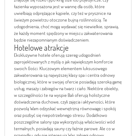
łazienka wyposażona jest w wannę dla osób, które
uwielbiają odprężające kąpiele, czy też w prysznice na
świeżym powietrzu otoczone bujną roślinnością. Te
udogodnienia, choć mogą wydawać się niewielkie, sprawią,
że każdy moment spędzony w miejscu zakwaterowania
będzie niezapomnianym doświadczeniem.
Hotelowe atrakcje
Ekskluzywne hotele oferują szereg udogodnień
zaprojektowanych z myślą o jak największym komforcie
swoich Gości. Kluczowym elementem luksusowego
zakwaterowania są najwyższej klasy spa i centra odnowy
biologicznej, które w swojej ofercie posiadają szeroką gamę
usług, masaży i zabiegów na twarz i ciało. Niektóre obiekty,
w szczególności te na wyspie Bali oferują holistyczne
doświadczenia duchowe, czyli zajęcia i aktywności, które
pozwolą Wam odzyskać wewnętrzną równowagę i spokój
oraz pozbyć się niepotrzebnego stresu. Dodatkowo
poszczególne salony spa wykorzystują właściwości wód
termalnych, posiadają sauny czy łaźnie parowe. Ale co w
przypadku, gdy nie interesują Was zabiegi odnowy