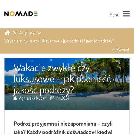
Menu
Artykuły
Wakacje zwykłe czy luksusowe - jak podnieść jakość podróży?
Powrót
Wakacje zwykłe czy
luksusowe - jak podnieść
jakość podróży?
Agnieszka Kuban
4.4.2024
Podróż przyjemna i niezapomniana – czyli
jaka? Każdy podróżnik doświadczył kiedyś