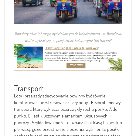
Transfery również mogą być ciekawym doświadczeniem - w Bangkoku
warto wybrać się na przejażdżkę kolorowymi tuk tukami!
Transport
Loty i przejazdy zdecydowanie powinny być równie
komfortowe i bezstresowe jak cały pobyt. Bezproblemowy
transport, który wykracza poza zwykły ruch z punktu A do
punktu B, jest kluczowym elementem luksusowych
podróży. Przykładowo może to oznaczać lot klasą biznes lub
pierwszą, gdzie przestronne siedzenia, wyśmienite posiłki i
doskonała obsługa zmieniają zwyczajną podróż samolotem