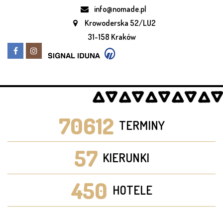
info@nomade.pl
Krowoderska 52/LU2
31-158 Kraków
70612
TERMINY
57
KIERUNKI
450
HOTELE