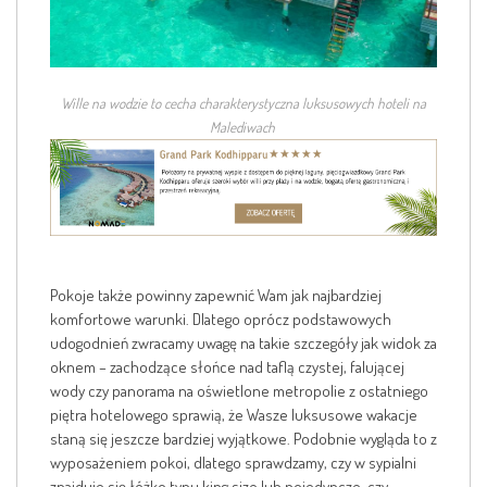
Wille na wodzie to cecha charakterystyczna luksusowych hoteli na
Malediwach
Pokoje także powinny zapewnić Wam jak najbardziej
komfortowe warunki. Dlatego oprócz podstawowych
udogodnień zwracamy uwagę na takie szczegóły jak widok za
oknem – zachodzące słońce nad taflą czystej, falującej
wody czy panorama na oświetlone metropolie z ostatniego
piętra hotelowego sprawią, że Wasze luksusowe wakacje
staną się jeszcze bardziej wyjątkowe. Podobnie wygląda to z
wyposażeniem pokoi, dlatego sprawdzamy, czy w sypialni
znajduje się łóżko typu king size lub pojedyncze, czy