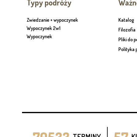
Typy podróży
Ważne
Zwiedzanie + wypoczynek
Katalog
Wypoczynek 2w1
Filozofia
Wypoczynek
Pliki do 
Polityka 
70533
57
TERMINY
K