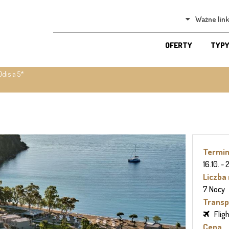
Ważne link
OFERTY
TYPY
Odisia 5*
Termi
16.10. -
Liczba
7 Nocy
Transp
Flig
Cena