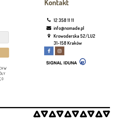
Kontakt
12 358 11 11
info@nomade.pl
Krowoderska 52/LU2
31-158 Kraków
CH W
GÓŁY
Ę O