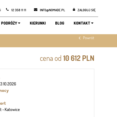
i
12 358 11 11
INFO@NOMADE.PL
ZALOGUJ SIĘ
 PODRÓŻY
KIERUNKI
BLOG
KONTAKT
Powrót
cena od
10 612 PLN
n
 23.10.2026
 nocy
ort
ht
- Katowice