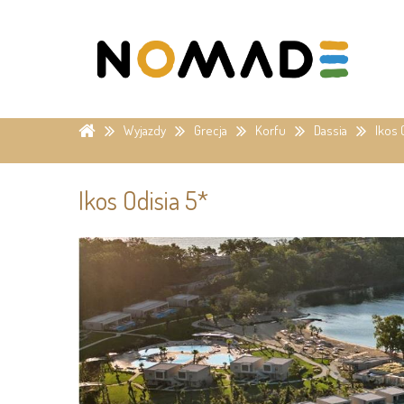
Wyjazdy
Grecja
Korfu
Dassia
Ikos 
Ikos Odisia 5*