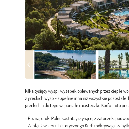
Kilka tysięcy wysp i wysepek oblewanych przez ciepłe wo
z greckich wysp - zupełnie inna niż wszystkie pozostałe
greckich a do tego wspaniałe miasteczko Korfu - oto p
- Poznaj uroki Paleokastritsy słynącej z zatoczek, podwod
- Zabłądź w sercu historycznego Korfu odkrywając zabytk