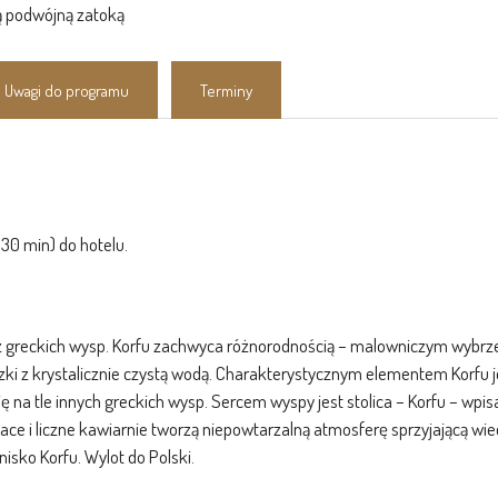
ną podwójną zatoką
Uwagi do programu
Terminy
 30 min) do hotelu.
z greckich wysp. Korfu zachwyca różnorodnością – malowniczym wybrzeż
ki z krystalicznie czystą wodą. Charakterystycznym elementem Korfu je
się na tle innych greckich wysp. Sercem wyspy jest stolica – Korfu – wp
place i liczne kawiarnie tworzą niepowtarzalną atmosferę sprzyjającą w
nisko Korfu. Wylot do Polski.