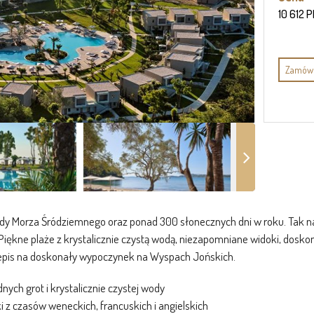
10 612 
Zamów 
dy Morza Śródziemnego oraz ponad 300 słonecznych dni w roku. Tak najk
. Piękne plaże z krystalicznie czystą wodą, niezapomniane widoki, do
rzepis na doskonały wypoczynek na Wyspach Jońskich.
nych grot i krystalicznie czystej wody
i z czasów weneckich, francuskich i angielskich