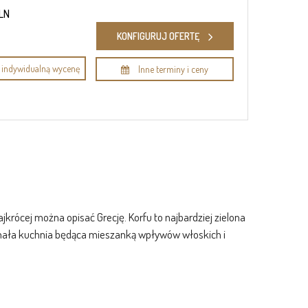
PLN
KONFIGURUJ OFERTĘ
indywidualną wycenę
Inne terminy i ceny
rócej można opisać Grecję. Korfu to najbardziej zielona
skonała kuchnia będąca mieszanką wpływów włoskich i