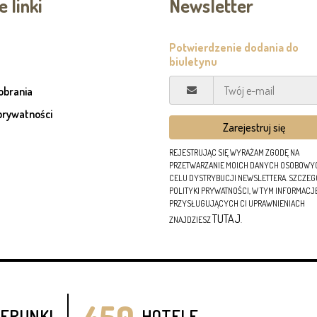
 linki
Newsletter
pobrania
prywatności
REJESTRUJĄC SIĘ WYRAŻAM ZGODĘ NA
PRZETWARZANIE MOICH DANYCH OSOBOWY
CELU DYSTRYBUCJI NEWSLETTERA. SZCZE
POLITYKI PRYWATNOŚCI, W TYM INFORMACJ
PRZYSŁUGUJĄCYCH CI UPRAWNIENIACH
TUTAJ
ZNAJDZIESZ
.
450
IERUNKI
HOTELE