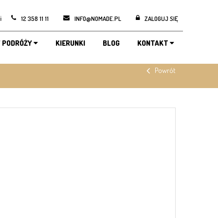
i
12 358 11 11
INFO@NOMADE.PL
ZALOGUJ SIĘ
 PODRÓŻY
KIERUNKI
BLOG
KONTAKT
Powrót