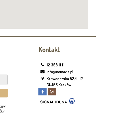
Kontakt
12 358 11 11
info@nomade.pl
Krowoderska 52/LU2
31-158 Kraków
CH W
GÓŁY