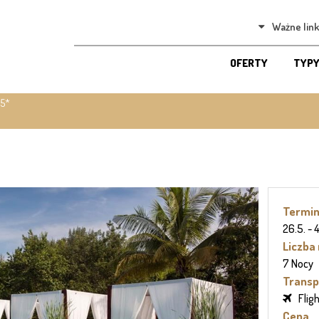
Ważne link
OFERTY
TYPY
 5*
Termi
26.5. - 
Liczba
7 Nocy
Transp
Flig
Cena