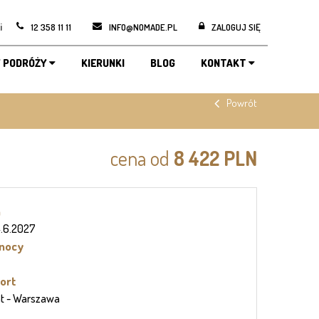
i
12 358 11 11
INFO@NOMADE.PL
ZALOGUJ SIĘ
 PODRÓŻY
KIERUNKI
BLOG
KONTAKT
Powrót
cena od
8 422 PLN
n
4.6.2027
 nocy
ort
ht
- Warszawa