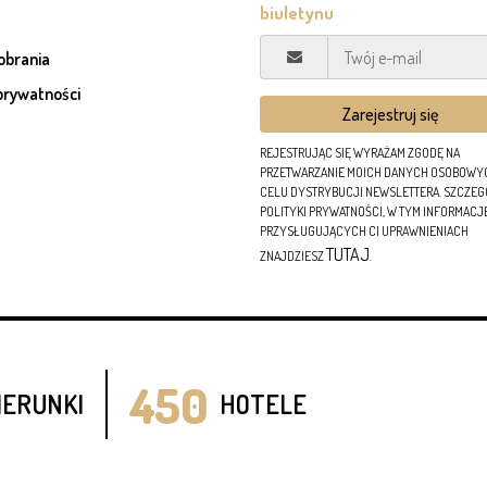
pobrania
prywatności
REJESTRUJĄC SIĘ WYRAŻAM ZGODĘ NA
PRZETWARZANIE MOICH DANYCH OSOBOWY
CELU DYSTRYBUCJI NEWSLETTERA. SZCZE
POLITYKI PRYWATNOŚCI, W TYM INFORMACJ
PRZYSŁUGUJĄCYCH CI UPRAWNIENIACH
TUTAJ
ZNAJDZIESZ
.
450
IERUNKI
HOTELE