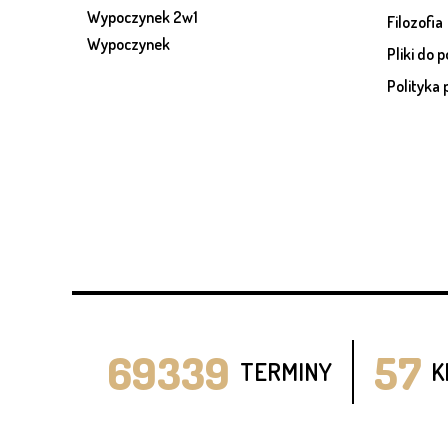
Wypoczynek 2w1
Filozofia
Wypoczynek
Pliki do 
Polityka 
69339
57
TERMINY
K