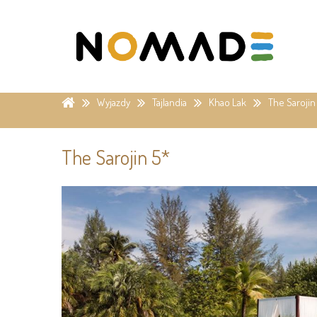
Wyjazdy
Tajlandia
Khao Lak
The Sarojin
The Sarojin 5*