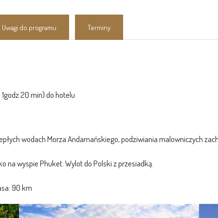
Uwagi do programu
Terminy
. 1godz 20 min) do hotelu.
 w ciepłych wodach Morza Andamańskiego, podziwiania malowniczych z
sko na wyspie Phuket. Wylot do Polski z przesiadką.
sa: 90 km