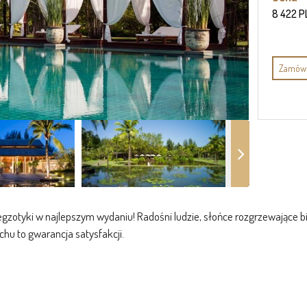
8 422 P
Zamów 
egzotyki w najlepszym wydaniu! Radośni ludzie, słońce rozgrzewające bia
hu to gwarancja satysfakcji.