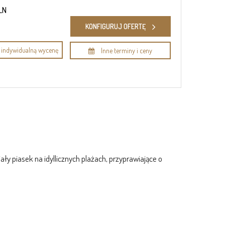
LN
KONFIGURUJ OFERTĘ
indywidualną wycenę
Inne terminy i ceny
ły piasek na idyllicznych plażach, przyprawiające o