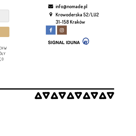
info@nomade.pl
Krowoderska 52/LU2
31-158 Kraków
CH W
GÓŁY
Ę O