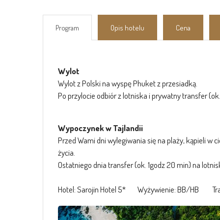
Program
Opis hotelu
Cena
Wylot
Wylot z Polski na wyspę Phuket z przesiadką.
Po przylocie odbiór z lotniska i prywatny transfer (ok
Wypoczynek w Tajlandii
Przed Wami dni wylegiwania się na plaży, kąpieli
życia.
Ostatniego dnia transfer (ok. 1godz 20 min) na lotni
Hotel: Sarojin Hotel 5* Wyżywienie: BB/HB Tra