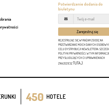
pobrania
prywatności
REJESTRUJĄC SIĘ WYRAŻAM ZGODĘ NA
PRZETWARZANIE MOICH DANYCH OSOBOWY
CELU DYSTRYBUCJI NEWSLETTERA. SZCZE
POLITYKI PRYWATNOŚCI, W TYM INFORMACJ
PRZYSŁUGUJĄCYCH CI UPRAWNIENIACH
TUTAJ
ZNAJDZIESZ
.
450
ERUNKI
HOTELE