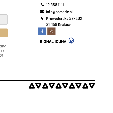
12 358 11 11
info@nomade.pl
Krowoderska 52/LU2
31-158 Kraków
CH W
GÓŁY
Ę O