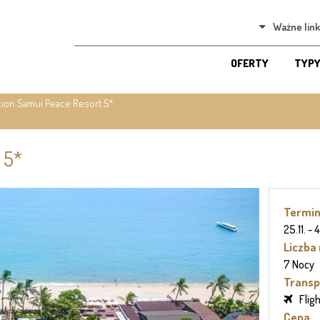
Ważne link
OFERTY
TYPY
tion Samui Peace Resort 5*
 5*
Termi
25.11. -
Liczba
7 Nocy
Transp
Flig
Cena