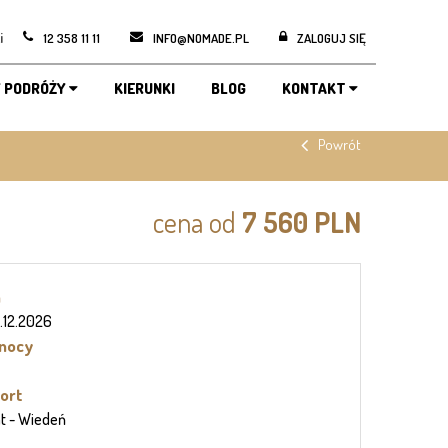
i
12 358 11 11
INFO@NOMADE.PL
ZALOGUJ SIĘ
 PODRÓŻY
KIERUNKI
BLOG
KONTAKT
Powrót
cena od
7 560 PLN
n
 4.12.2026
 nocy
ort
ht
- Wiedeń