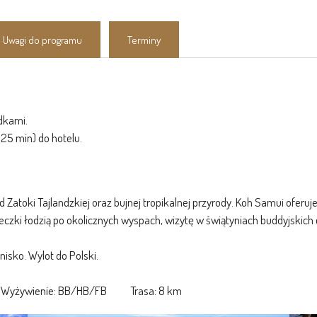
Uwagi do programu
Terminy
dkami.
 25 min) do hotelu.
toki Tajlandzkiej oraz bujnej tropikalnej przyrody. Koh Samui oferuje
cieczki łodzią po okolicznych wyspach, wizytę w świątyniach buddyjsk
nisko. Wylot do Polski.
 5* Wyżywienie: BB/HB/FB Trasa: 8 km