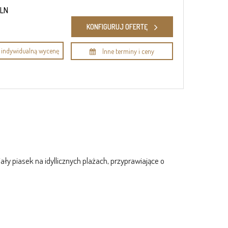
PLN
KONFIGURUJ OFERTĘ
indywidualną wycenę
Inne terminy i ceny
ły piasek na idyllicznych plażach, przyprawiające o