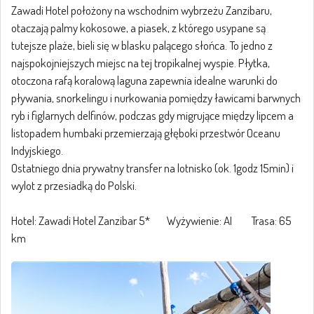
Zawadi Hotel położony na wschodnim wybrzeżu Zanzibaru,
otaczają palmy kokosowe, a piasek, z którego usypane są
tutejsze plaże, bieli się w blasku palącego słońca. To jedno z
najspokojniejszych miejsc na tej tropikalnej wyspie. Płytka,
otoczona rafą koralową laguna zapewnia idealne warunki do
pływania, snorkelingu i nurkowania pomiędzy ławicami barwnych
ryb i figlarnych delfinów, podczas gdy migrujące między lipcem a
listopadem humbaki przemierzają głęboki przestwór Oceanu
Indyjskiego.
Ostatniego dnia prywatny transfer na lotnisko (ok. 1godz 15min) i
wylot z przesiadką do Polski.
Hotel: Zawadi Hotel Zanzibar 5* Wyżywienie: AI Trasa: 65
km