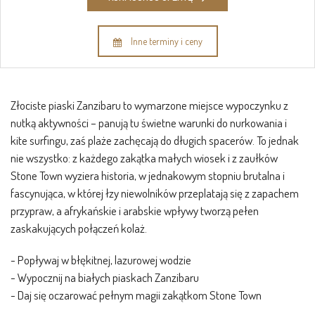
Inne terminy i ceny
Złociste piaski Zanzibaru to wymarzone miejsce wypoczynku z
nutką aktywności – panują tu świetne warunki do nurkowania i
kite surfingu, zaś plaże zachęcają do długich spacerów. To jednak
nie wszystko: z każdego zakątka małych wiosek i z zaułków
Stone Town wyziera historia, w jednakowym stopniu brutalna i
fascynująca, w której łzy niewolników przeplatają się z zapachem
przypraw, a afrykańskie i arabskie wpływy tworzą pełen
zaskakujących połączeń kolaż.
- Popływaj w błękitnej, lazurowej wodzie
- Wypocznij na białych piaskach Zanzibaru
- Daj się oczarować pełnym magii zakątkom Stone Town