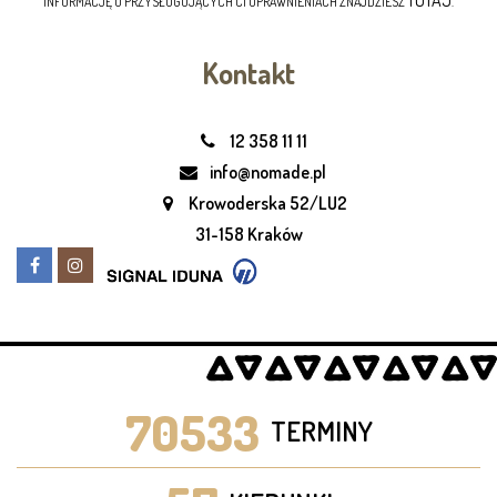
TUTAJ
INFORMACJĘ O PRZYSŁUGUJĄCYCH CI UPRAWNIENIACH ZNAJDZIESZ
.
Kontakt
12 358 11 11
info@nomade.pl
Krowoderska 52/LU2
31-158 Kraków
70533
TERMINY