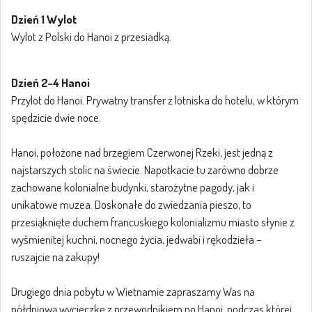
Dzień 1 Wylot
Wylot z Polski do Hanoi z przesiadką.
Dzień 2-4 Hanoi
Przylot do Hanoi. Prywatny transfer z lotniska do hotelu, w którym
spędzicie dwie noce.
Hanoi, położone nad brzegiem Czerwonej Rzeki, jest jedną z
najstarszych stolic na świecie. Napotkacie tu zarówno dobrze
zachowane kolonialne budynki, starożytne pagody, jak i
unikatowe muzea. Doskonałe do zwiedzania pieszo, to
przesiąknięte duchem francuskiego kolonializmu miasto słynie z
wyśmienitej kuchni, nocnego życia, jedwabi i rękodzieła –
ruszajcie na zakupy!
Drugiego dnia pobytu w Wietnamie zapraszamy Was na
półdniową wycieczkę z przewodnikiem po Hanoi, podczas której