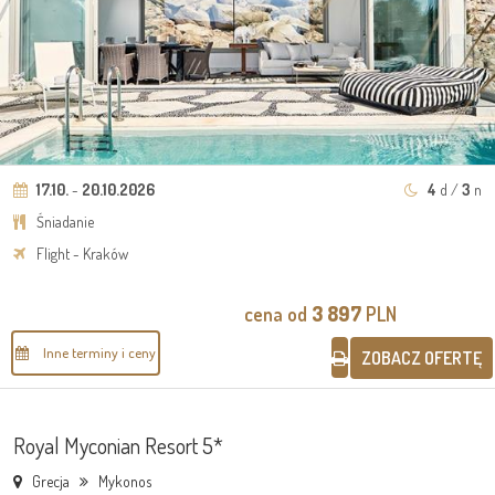
17.10.
-
20.10.2026
4
d /
3
n
Śniadanie
Flight - Kraków
cena od
3 897
PLN
Inne terminy i ceny
ZOBACZ OFERTĘ
Royal Myconian Resort 5*
Grecja
Mykonos