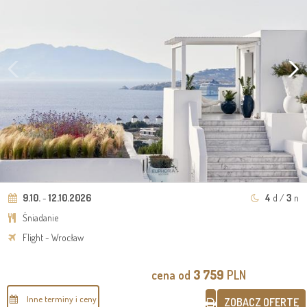
9.10.
-
12.10.2026
4
d /
3
n
Śniadanie
Flight - Wrocław
cena od
3 759
PLN
Inne terminy i ceny
ZOBACZ OFERTĘ