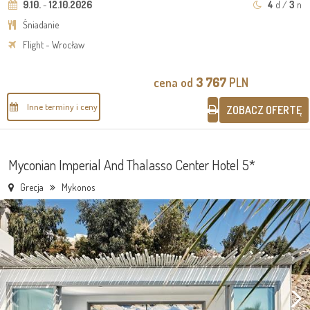
9.10.
-
12.10.2026
4
d /
3
n
Śniadanie
Flight - Wrocław
cena od
3 767
PLN
Inne terminy i ceny
ZOBACZ OFERTĘ
Myconian Imperial And Thalasso Center Hotel 5*
Grecja
Mykonos