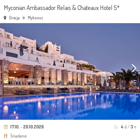
Myconian Ambassador Relais & Chateaux Hotel 5*
Grecja
Mykonos
17.10.
-
20.10.2026
4
d /
3
n
Śniadanie