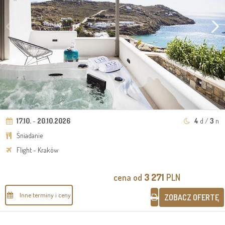
17.10.
-
20.10.2026
4
d /
3
n
Śniadanie
Flight - Kraków
cena od
3 271
PLN
Inne terminy i ceny
ZOBACZ OFERTĘ