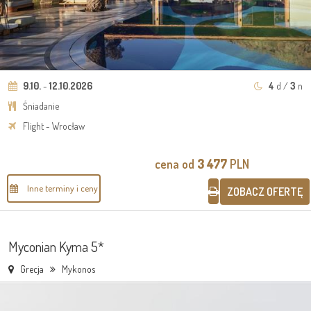
9.10.
-
12.10.2026
4
d /
3
n
Śniadanie
Flight - Wrocław
cena od
3 477
PLN
Inne terminy i ceny
ZOBACZ OFERTĘ
Myconian Kyma 5*
Grecja
Mykonos