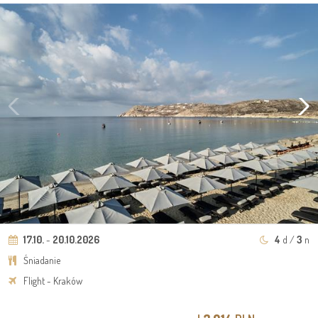
17.10.
-
20.10.2026
4
d /
3
n
Śniadanie
Flight - Kraków