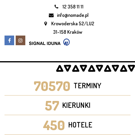
12 358 11 11
info@nomade.pl
Krowoderska 52/LU2
31-158 Kraków
70570
TERMINY
57
KIERUNKI
450
HOTELE