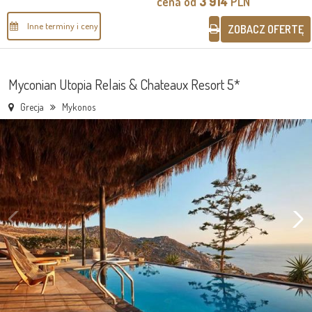
cena od
3 914
PLN
Inne terminy i ceny
ZOBACZ OFERTĘ
Myconian Utopia Relais & Chateaux Resort 5*
Grecja
Mykonos