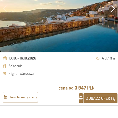
13.10.
-
16.10.2026
4
d /
3
n
Śniadanie
Flight - Warszawa
cena od
3 947
PLN
Inne terminy i ceny
ZOBACZ OFERTĘ