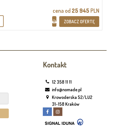
cena od
25 945
PLN
ZOBACZ OFERTĘ
Kontakt
12 358 11 11
info@nomade.pl
Krowoderska 52/LU2
31-158 Kraków