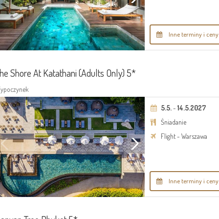
Inne terminy i ceny
he Shore At Katathani (Adults Only) 5*
ypoczynek
5.5.
-
14.5.2027
Śniadanie
Flight - Warszawa
Inne terminy i ceny