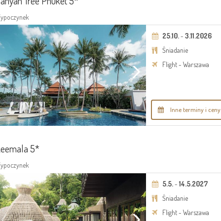
anyan Tree Phuket 5*
ypoczynek
25.10.
-
3.11.2026
Śniadanie
Flight - Warszawa
Inne terminy i ceny
eemala 5*
ypoczynek
5.5.
-
14.5.2027
Śniadanie
Flight - Warszawa