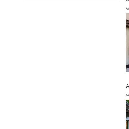
W
A
W