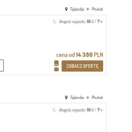
Tajlandia
Phuket
długość wyjazdu:
10
d /
7
n
cena od
14 386
PLN
ZOBACZ OFERTĘ
Tajlandia
Phuket
długość wyjazdu:
10
d /
7
n