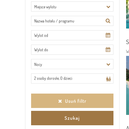
Miejsce wylotu
S
W
Nocy
2 osoby dorosłe
,
0 dzieci
Usuń filtr
A