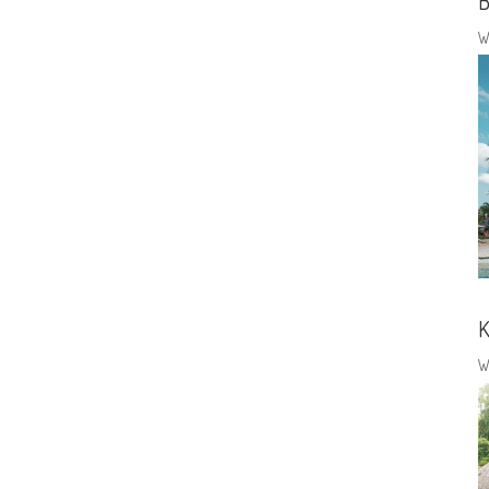
B
W
K
W