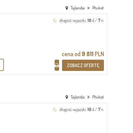
Tajlandia
Phuket
długość wyjazdu:
10
d /
7
n
cena od
9 811
PLN
ZOBACZ OFERTĘ
Tajlandia
Phuket
długość wyjazdu:
10
d /
7
n