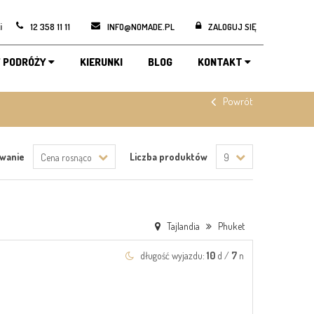
i
12 358 11 11
INFO@NOMADE.PL
ZALOGUJ SIĘ
 PODRÓŻY
KIERUNKI
BLOG
KONTAKT
Powrót
owanie
Liczba produktów
Cena rosnąco
9
Tajlandia
Phuket
długość wyjazdu:
10
d /
7
n