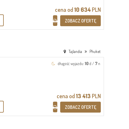
cena od
10 634
PLN
ZOBACZ OFERTĘ
Tajlandia
Phuket
długość wyjazdu:
10
d /
7
n
cena od
13 413
PLN
ZOBACZ OFERTĘ