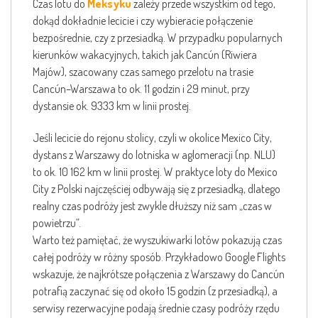
Czas lotu do
Meksyku
zależy przede wszystkim od tego,
dokąd dokładnie lecicie i czy wybieracie połączenie
bezpośrednie, czy z przesiadką. W przypadku popularnych
kierunków wakacyjnych, takich jak Cancún (Riwiera
Majów), szacowany czas samego przelotu na trasie
Cancún–Warszawa to ok. 11 godzin i 29 minut, przy
dystansie ok. 9333 km w linii prostej.
Jeśli lecicie do rejonu stolicy, czyli w okolice Mexico City,
dystans z Warszawy do lotniska w aglomeracji (np. NLU)
to ok. 10 162 km w linii prostej. W praktyce loty do Mexico
City z Polski najczęściej odbywają się z przesiadką, dlatego
realny czas podróży jest zwykle dłuższy niż sam „czas w
powietrzu”.
Warto też pamiętać, że wyszukiwarki lotów pokazują czas
całej podróży w różny sposób. Przykładowo Google Flights
wskazuje, że najkrótsze połączenia z Warszawy do Cancún
potrafią zaczynać się od około 15 godzin (z przesiadką), a
serwisy rezerwacyjne podają średnie czasy podróży rzędu