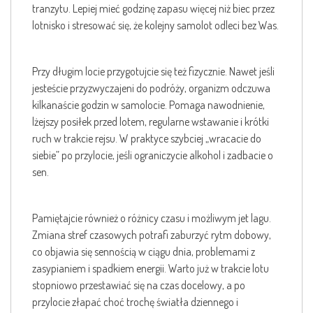
tranzytu. Lepiej mieć godzinę zapasu więcej niż biec przez
lotnisko i stresować się, że kolejny samolot odleci bez Was.
Przy długim locie przygotujcie się też fizycznie. Nawet jeśli
jesteście przyzwyczajeni do podróży, organizm odczuwa
kilkanaście godzin w samolocie. Pomaga nawodnienie,
lżejszy posiłek przed lotem, regularne wstawanie i krótki
ruch w trakcie rejsu. W praktyce szybciej „wracacie do
siebie” po przylocie, jeśli ograniczycie alkohol i zadbacie o
sen.
Pamiętajcie również o różnicy czasu i możliwym jet lagu.
Zmiana stref czasowych potrafi zaburzyć rytm dobowy,
co objawia się sennością w ciągu dnia, problemami z
zasypianiem i spadkiem energii. Warto już w trakcie lotu
stopniowo przestawiać się na czas docelowy, a po
przylocie złapać choć trochę światła dziennego i