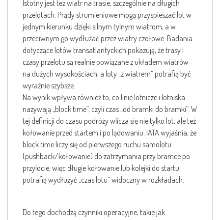
Istotny jest też wiatr na trasie, szczególnie na długich
przelotach. Prądy strumieniowe mogą przyspieszać lot w
jednym kierunku dzięki silnym tylnym wiatrom, a w
przeciwnym go wydłużać przez wiatry czołowe. Badania
dotyczące lotów transatlantyckich pokazują, że trasy i
czasy przelotu są realnie powiązane z układem wiatrów
na dużych wysokościach, a loty „z wiatrem” potrafią być
wyraźnie szybsze.
Na wynik wpływa również to, co linie lotnicze i lotniska
nazywają „block time”, czyli czas „od bramki do bramki”. W
tej definicji do czasu podróży wlicza się nie tylko lot, ale też
kołowanie przed startem i po lądowaniu. IATA wyjaśnia, że
block time liczy się od pierwszego ruchu samolotu
(pushback/kołowanie) do zatrzymania przy bramce po
przylocie, więc długie kołowanie lub kolejki do startu
potrafią wydłużyć „czas lotu” widoczny w rozkładach.
Do tego dochodzą czynniki operacyjne, takie jak