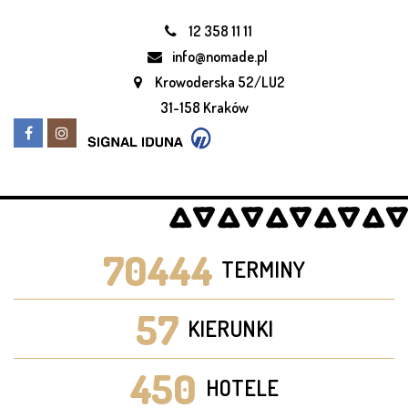
12 358 11 11
info@nomade.pl
Krowoderska 52/LU2
31-158 Kraków
70444
TERMINY
57
KIERUNKI
450
HOTELE