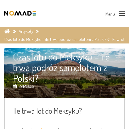
Menu
Artykuły
Czas lotu do Meksyku – ile trwa podróż samolotem z Polski?
Powrót
Czas lotu do Meksyku – ile
trwa podróż samolotem z
Polski?
22.12.2025
Ile trwa lot do Meksyku?