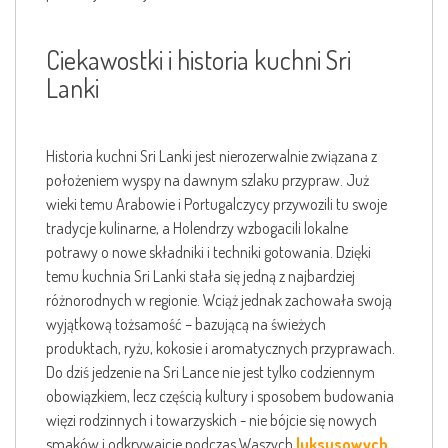
Ciekawostki i historia kuchni Sri
Lanki
Historia kuchni Sri Lanki jest nierozerwalnie związana z
położeniem wyspy na dawnym szlaku przypraw. Już
wieki temu Arabowie i Portugalczycy przywozili tu swoje
tradycje kulinarne, a Holendrzy wzbogacili lokalne
potrawy o nowe składniki i techniki gotowania. Dzięki
temu kuchnia Sri Lanki stała się jedną z najbardziej
różnorodnych w regionie. Wciąż jednak zachowała swoją
wyjątkową tożsamość – bazującą na świeżych
produktach, ryżu, kokosie i aromatycznych przyprawach.
Do dziś jedzenie na Sri Lance nie jest tylko codziennym
obowiązkiem, lecz częścią kultury i sposobem budowania
więzi rodzinnych i towarzyskich - nie bójcie się nowych
smaków i odkrywajcie podczas Waszych
luksusowych