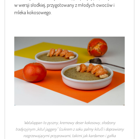
w wersji słodkiej, przygotowany z młodych owoców i
mleka kokosowego.
Watalappan
to pyszny, kremowy deser kokosowy, słodzony
tradycyjnym „kitul jaggery” (cukrem z soku palmy kitul) i doprawiony
rozgrzewającymi przyprawami, takimi jak kardamon i gałka