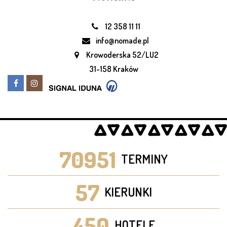
12 358 11 11
info@nomade.pl
Krowoderska 52/LU2
31-158 Kraków
70951
TERMINY
57
KIERUNKI
450
HOTELE