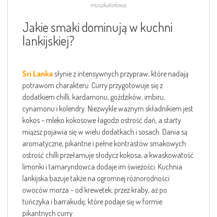
muszkatołowa.
Jakie smaki dominują w kuchni
lankijskiej?
Sri Lanka
słynie z intensywnych przypraw, które nadają
potrawom charakteru. Curry przygotowuje się z
dodatkiem chilli, kardamonu, goździków, imbiru,
cynamonu i kolendry. Niezwykle ważnym składnikiem jest
kokos – mleko kokosowe łagodzi ostrość dań, a starty
miąższ pojawia się w wielu dodatkach i sosach. Dania są
aromatyczne, pikantne i pełne kontrastów smakowych:
ostrość chilli przełamuje słodycz kokosa, a kwaskowatość
limonki i tamaryndowca dodaje im świeżości. Kuchnia
lankijska bazuje także na ogromnej różnorodności
owoców morza – od krewetek, przez kraby, aż po
tuńczyka i barrakudę, które podaje się w formie
pikantnych curry.