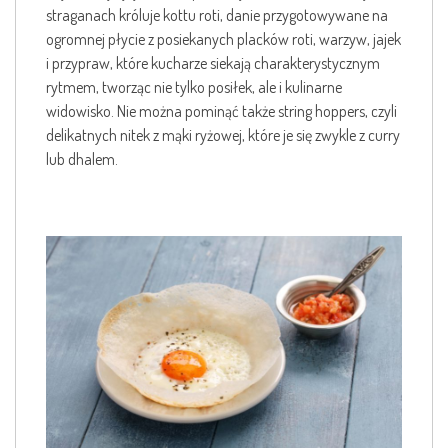
straganach króluje kottu roti, danie przygotowywane na
ogromnej płycie z posiekanych placków roti, warzyw, jajek
i przypraw, które kucharze siekają charakterystycznym
rytmem, tworząc nie tylko posiłek, ale i kulinarne
widowisko. Nie można pominąć także string hoppers, czyli
delikatnych nitek z mąki ryżowej, które je się zwykle z curry
lub dhalem.