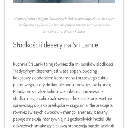
Hoppers
jedno z najpopularniejszych dań śniadaniowych na Sri Lance,
podawane z jajkiem lub bez, ale prawie zawsze w towarzystwie
samboli, curry, dhalu i kokosa.
Słodkości i desery na Sri Lance
Kuchnia Sri Lanki to raj również dla miłośników słodkości.
Tradycyjnym deserem jest watalappan, pudding
kokosowy z dodatkiem kardamonu i brązowego cukru
palmowego, który doskonale podsumowuje każdą ucztę.
Popularne są także kokosowe naleśniki nadziewane
słodką masą z cukru palmowego i kokosa, które świetnie
sprawdzają się jako przekąska w ciągu dnia. Nie brakuje tu
również świeżych owoców – mango, ananasy, banany i
papaje smakują intensywniej niż gdziekolwiek indziej. Dla
odważnych smakoszy ciekawą propozycją będzie jackfruit