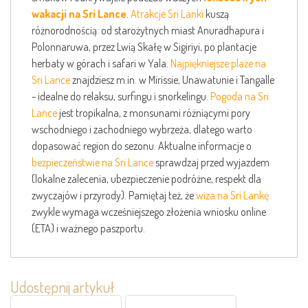
wakacji na Sri Lance
.
Atrakcje Sri Lanki
kuszą
różnorodnością: od starożytnych miast Anuradhapura i
Polonnaruwa, przez Lwią Skałę w Sigiriyi, po plantacje
herbaty w górach i safari w Yala.
Najpiękniejsze plaże na
Sri Lance
znajdziesz m.in. w Mirissie, Unawatunie i Tangalle
- idealne do relaksu, surfingu i snorkelingu.
Pogoda na Sri
Lance
jest tropikalna, z monsunami różniącymi pory
wschodniego i zachodniego wybrzeża, dlatego warto
dopasować region do sezonu. Aktualne informacje o
bezpieczeństwie na Sri Lance
sprawdzaj przed wyjazdem
(lokalne zalecenia, ubezpieczenie podróżne, respekt dla
zwyczajów i przyrody). Pamiętaj też, że
wiza na Sri Lankę
zwykle wymaga wcześniejszego złożenia wniosku online
(ETA) i ważnego paszportu.
Udostępnij artykuł