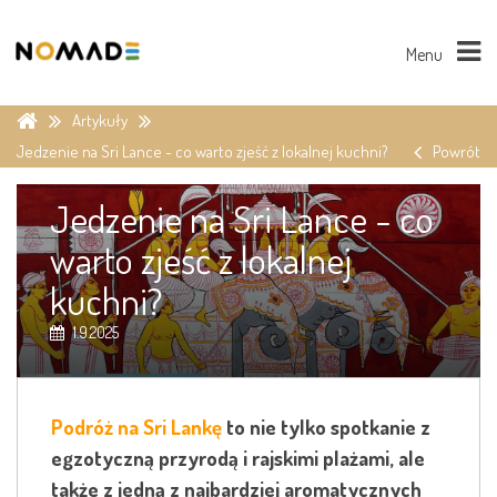
Menu
Artykuły
Jedzenie na Sri Lance - co warto zjeść z lokalnej kuchni?
Powrót
Jedzenie na Sri Lance - co
warto zjeść z lokalnej
kuchni?
1.9.2025
Podróż na Sri Lankę
to nie tylko spotkanie z
egzotyczną przyrodą i rajskimi plażami, ale
także z jedną z najbardziej aromatycznych