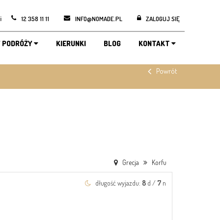
i
12 358 11 11
INFO@NOMADE.PL
ZALOGUJ SIĘ
 PODRÓŻY
KIERUNKI
BLOG
KONTAKT
Powrót
Grecja
Korfu
długość wyjazdu:
8
d /
7
n