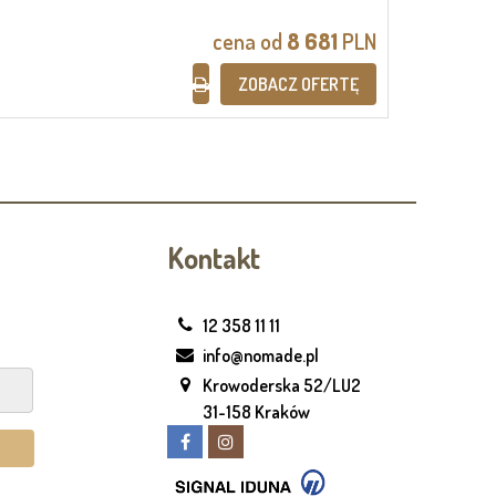
cena od
8 681
PLN
ZOBACZ OFERTĘ
Kontakt
12 358 11 11
info@nomade.pl
Krowoderska 52/LU2
31-158 Kraków