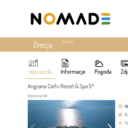
Kierunki
Grecja
Grecja
Wycieczki
Informacje
Pogoda
Zdj
Angsana Corfu Resort & Spa 5*
Wypoczynek
16
Bu
Fl