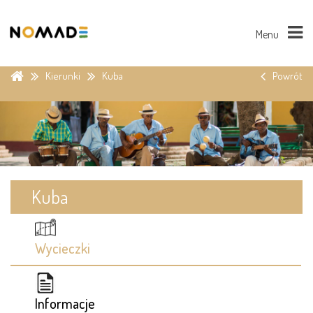
Menu
Kierunki
Kuba
Powrót
Kuba
Wycieczki
Informacje