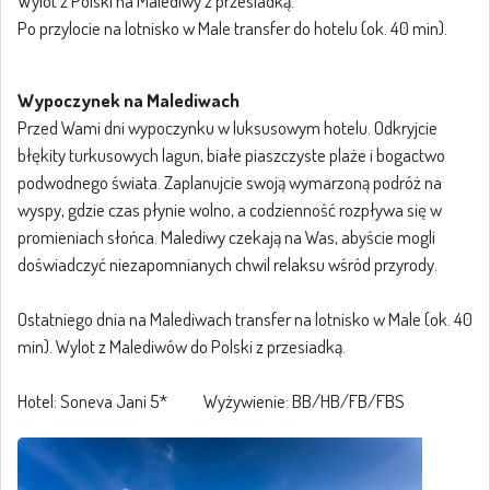
Wylot z Polski na Malediwy z przesiadką.
Po przylocie na lotnisko w Male transfer do hotelu (ok. 40 min).
Wypoczynek na Malediwach
Przed Wami dni wypoczynku w luksusowym hotelu. Odkryjcie
błękity turkusowych lagun, białe piaszczyste plaże i bogactwo
podwodnego świata. Zaplanujcie swoją wymarzoną podróż na
wyspy, gdzie czas płynie wolno, a codzienność rozpływa się w
promieniach słońca. Malediwy czekają na Was, abyście mogli
doświadczyć niezapomnianych chwil relaksu wśród przyrody.
Ostatniego dnia na Malediwach transfer na lotnisko w Male (ok. 40
min). Wylot z Malediwów do Polski z przesiadką.
Hotel: Soneva Jani 5* Wyżywienie: BB/HB/FB/FBS