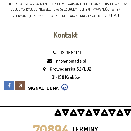
REJESTRUJĄC SIĘ WYRAŻAM ZGODĘ NA PRZETWARZANIE MOICH DANYCH OSOBOWYCH W
CELU DYSTRYBUCJI NEWSLETTERA. SZCZEGÓŁY POLITYKI PRYWATNOŚCI, W TYM
TUTAJ
INFORMACJĘ O PRZYSŁUGUJĄCYCH CI UPRAWNIENIACH ZNAJDZIESZ
.
Kontakt
12 358 11 11
info@nomade.pl
Krowoderska 52/LU2
31-158 Kraków
70894
TERMINY