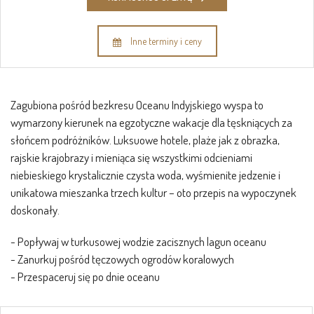
Inne terminy i ceny
Zagubiona pośród bezkresu Oceanu Indyjskiego wyspa to
wymarzony kierunek na egzotyczne wakacje dla tęskniących za
słońcem podróżników. Luksuowe hotele, plaże jak z obrazka,
rajskie krajobrazy i mieniąca się wszystkimi odcieniami
niebieskiego krystalicznie czysta woda, wyśmienite jedzenie i
unikatowa mieszanka trzech kultur – oto przepis na wypoczynek
doskonały.
- Popływaj w turkusowej wodzie zacisznych lagun oceanu
- Zanurkuj pośród tęczowych ogrodów koralowych
- Przespaceruj się po dnie oceanu