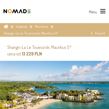
Menu
Wyjazdy
Mauritius
Shangri-La Le Touessrok, Mauritius 5*
Powrót
Shangri-La Le Touessrok, Mauritius 5*
cena od
13 229 PLN