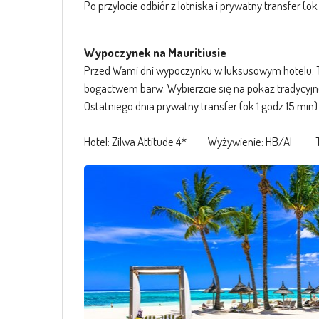
Po przylocie odbiór z lotniska i prywatny transfer (ok
Wypoczynek na Mauritiusie
Przed Wami dni wypoczynku w luksusowym hotelu. To 
bogactwem barw. Wybierzcie się na pokaz tradycyjneg
Ostatniego dnia prywatny transfer (ok 1 godz 15 min) 
Hotel: Zilwa Attitude 4* Wyżywienie: HB/AI T