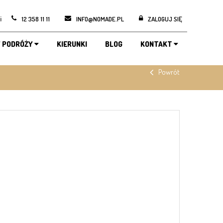
i
12 358 11 11
INFO@NOMADE.PL
ZALOGUJ SIĘ
 PODRÓŻY
KIERUNKI
BLOG
KONTAKT
Powrót