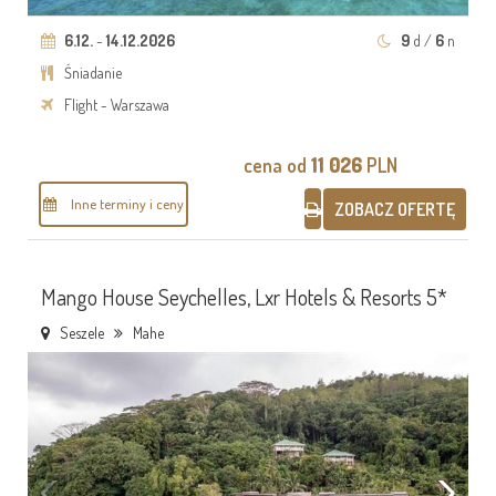
6.12.
-
14.12.2026
9
d /
6
n
Śniadanie
Flight - Warszawa
cena od
11 026
PLN
Inne terminy i ceny
ZOBACZ OFERTĘ
Mango House Seychelles, Lxr Hotels & Resorts 5*
Seszele
Mahe