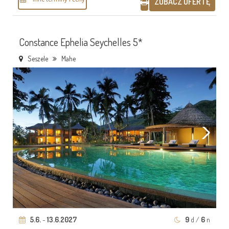
ZOBACZ OFERTĘ
Constance Ephelia Seychelles 5*
Seszele
Mahe
5.6.
-
13.6.2027
9
d /
6
n