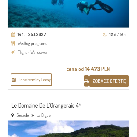
14.1.
-
25.1.2027
12
d /
9
n
Według programu
Flight - Warszawa
cena od
14 473
PLN
Inne terminy i ceny
ZOBACZ OFERTĘ
Le Domaine De L’Orangeraie 4*
Seszele
La Digue