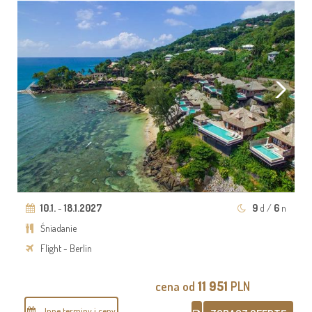
10.1.
-
18.1.2027
9
d /
6
n
Śniadanie
Flight - Berlin
cena od
11 951
PLN
Inne terminy i ceny