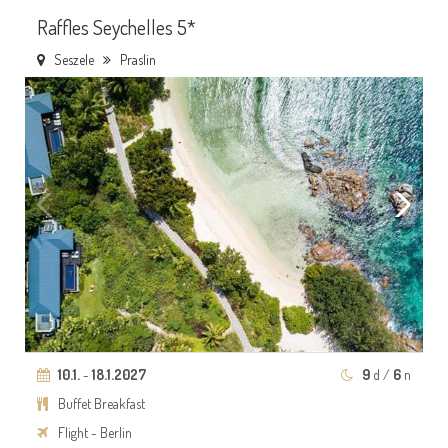
Raffles Seychelles 5*
Seszele
Praslin
10.1.
-
18.1.2027
9
d /
6
n
Buffet Breakfast
Flight - Berlin