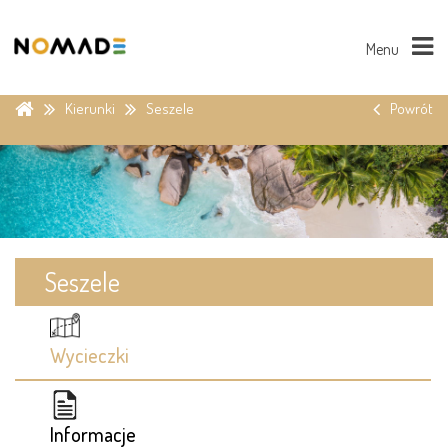
Menu
Kierunki
Seszele
Powrót
Seszele
Wycieczki
Informacje