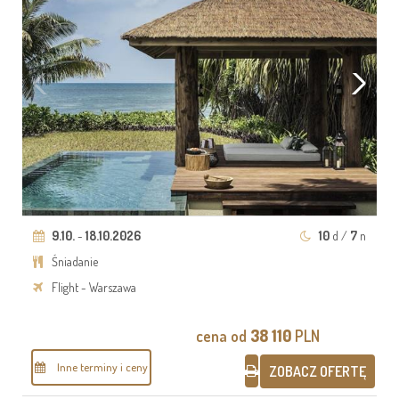
9.10.
-
18.10.2026
10
d /
7
n
Śniadanie
Flight - Warszawa
cena od
38 110
PLN
Inne terminy i ceny
ZOBACZ OFERTĘ