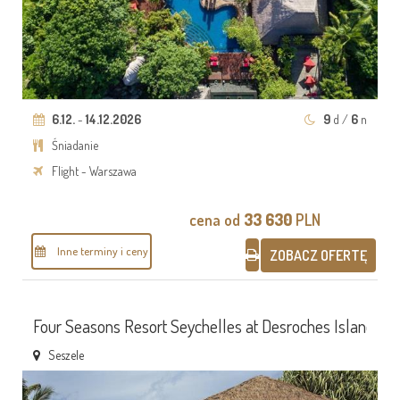
6.12.
-
14.12.2026
9
d /
6
n
Śniadanie
Flight - Warszawa
cena od
33 630
PLN
Inne terminy i ceny
ZOBACZ OFERTĘ
Four Seasons Resort Seychelles at Desroches Island 5*
Seszele