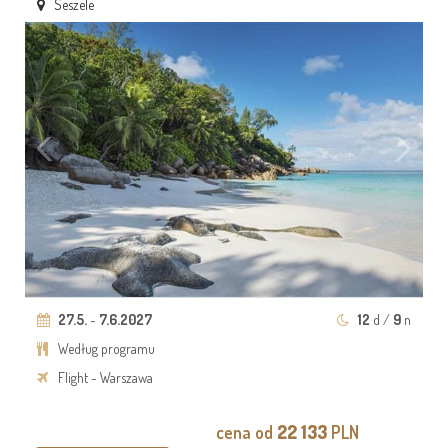
Seszele
27.5.
-
7.6.2027
12
d /
9
n
Według programu
Flight - Warszawa
cena od
22 133
PLN