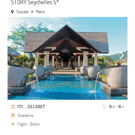
STORY Seychelles 5*
Seszele
Mahe
17.1.
-
25.1.2027
9
d /
6
n
Śniadanie
Flight - Berlin