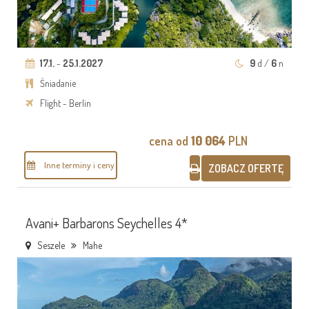
17.1.
-
25.1.2027
9
d /
6
n
Śniadanie
Flight - Berlin
cena od
10 064
PLN
Inne terminy i ceny
ZOBACZ OFERTĘ
Avani+ Barbarons Seychelles 4*
Seszele
Mahe