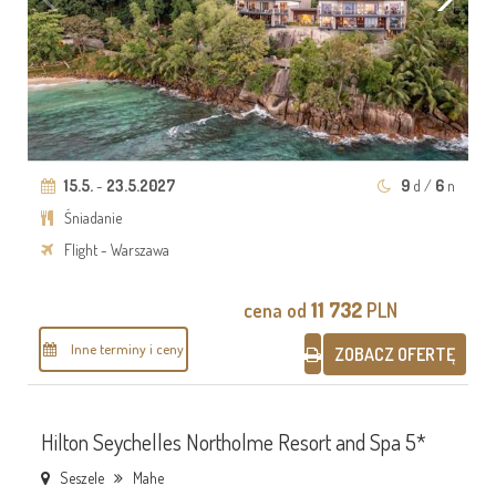
15.5.
-
23.5.2027
9
d /
6
n
Śniadanie
Flight - Warszawa
cena od
11 732
PLN
Inne terminy i ceny
ZOBACZ OFERTĘ
Hilton Seychelles Northolme Resort and Spa 5*
Seszele
Mahe