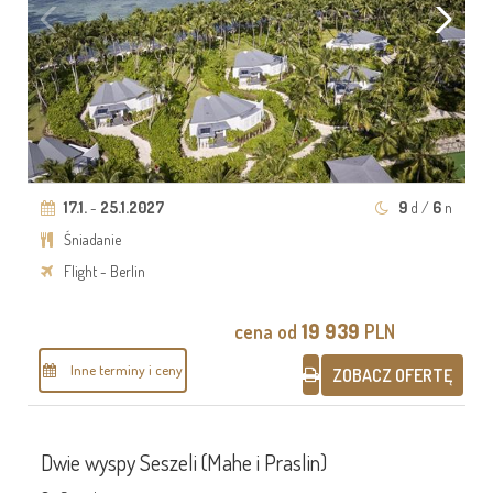
17.1.
-
25.1.2027
9
d /
6
n
Śniadanie
Flight - Berlin
cena od
19 939
PLN
Inne terminy i ceny
ZOBACZ OFERTĘ
Dwie wyspy Seszeli (Mahe i Praslin)