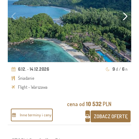
6.12.
-
14.12.2026
9
d /
6
n
Śniadanie
Flight - Warszawa
cena od
10 532
PLN
Inne terminy i ceny
ZOBACZ OFERTĘ