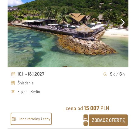
10.1.
-
18.1.2027
9
d /
6
n
Śniadanie
Flight - Berlin
cena od
15 007
PLN
Inne terminy i ceny
ZOBACZ OFERTĘ