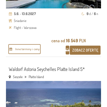
5.6.
-
13.6.2027
9
d /
6
n
Śniadanie
Flight - Warszawa
cena od
16 549
PLN
Inne terminy i ceny
ZOBACZ OFERTĘ
Waldorf Astoria Seychelles Platte Island 5*
Seszele
Platte Island