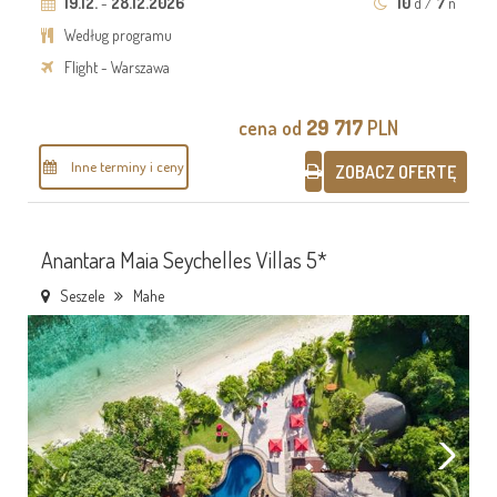
19.12.
-
28.12.2026
10
d /
7
n
Według programu
Flight - Warszawa
cena od
29 717
PLN
Inne terminy i ceny
ZOBACZ OFERTĘ
Anantara Maia Seychelles Villas 5*
Seszele
Mahe