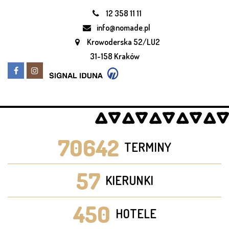
12 358 11 11
info@nomade.pl
Krowoderska 52/LU2
31-158 Kraków
70642
TERMINY
57
KIERUNKI
450
HOTELE