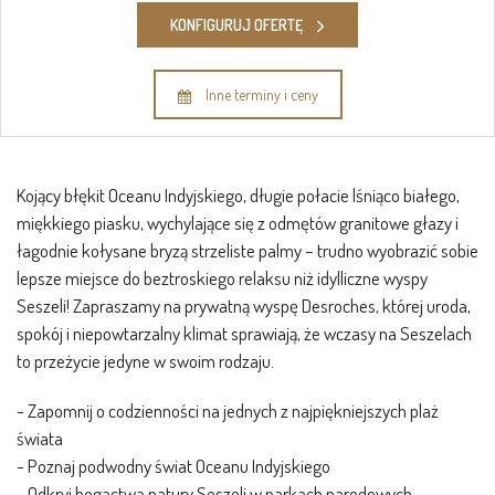
KONFIGURUJ OFERTĘ
Inne terminy i ceny
Kojący błękit Oceanu Indyjskiego, długie połacie lśniąco białego,
miękkiego piasku, wychylające się z odmętów granitowe głazy i
łagodnie kołysane bryzą strzeliste palmy – trudno wyobrazić sobie
lepsze miejsce do beztroskiego relaksu niż idylliczne wyspy
Seszeli! Zapraszamy na prywatną wyspę Desroches, której uroda,
spokój i niepowtarzalny klimat sprawiają, że wczasy na Seszelach
to przeżycie jedyne w swoim rodzaju.
- Zapomnij o codzienności na jednych z najpiękniejszych plaż
świata
- Poznaj podwodny świat Oceanu Indyjskiego
- Odkryj bogactwa natury Seszeli w parkach narodowych