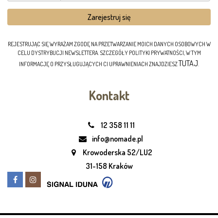
REJESTRUJĄC SIĘ WYRAŻAM ZGODĘ NA PRZETWARZANIE MOICH DANYCH OSOBOWYCH W
CELU DYSTRYBUCJI NEWSLETTERA. SZCZEGÓŁY POLITYKI PRYWATNOŚCI, W TYM
TUTAJ
INFORMACJĘ O PRZYSŁUGUJĄCYCH CI UPRAWNIENIACH ZNAJDZIESZ
.
Kontakt
12 358 11 11
info@nomade.pl
Krowoderska 52/LU2
31-158 Kraków