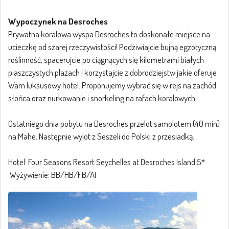
Wypoczynek na Desroches
Prywatna koralowa wyspa Desroches to doskonałe miejsce na
ucieczkę od szarej rzeczywistości! Podziwiajcie bujną egzotyczną
roślinność, spacerujcie po ciągnących się kilometrami białych
piaszczystych plażach i korzystajcie z dobrodziejstw jakie oferuje
Wam luksusowy hotel. Proponujemy wybrać się w rejs na zachód
słońca oraz nurkowanie i snorkeling na rafach koralowych.
Ostatniego dnia pobytu na Desroches przelot samolotem (40 min)
na Mahe. Następnie wylot z Seszeli do Polski z przesiadką.
Hotel: Four Seasons Resort Seychelles at Desroches Island 5*
Wyżywienie: BB/HB/FB/AI