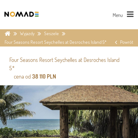
Menu
Wyjazdy
Seszele
Four Seasons Resort Seychelles at Desroches Island 5*
Powrót
Four Seasons Resort Seychelles at Desroches Island
5*
cena od
38 110 PLN